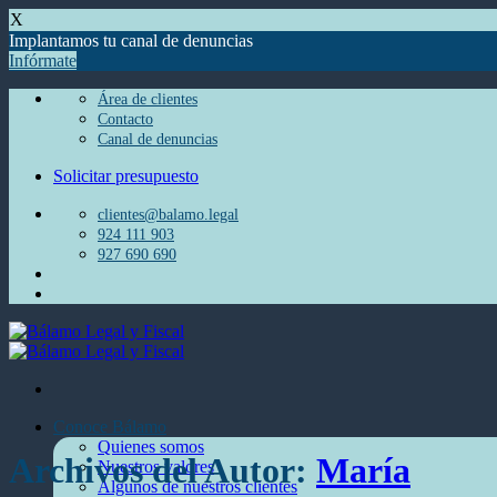
X
Implantamos tu canal de denuncias
Infórmate
Saltar
al
Área de clientes
contenido
Contacto
Canal de denuncias
Solicitar presupuesto
clientes@balamo.legal
924 111 903
927 690 690
Conoce Bálamo
Quienes somos
Archivos del Autor:
María
Nuestros valores
Algunos de nuestros clientes