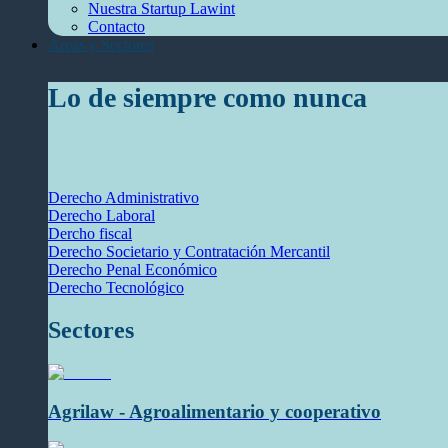
Nuestra Startup Lawint
Contacto
Áreas y Sectores
Lo de siempre como nunca
Derecho Administrativo
Derecho Laboral
Dercho fiscal
Derecho Societario y Contratación Mercantil
Derecho Penal Económico
Derecho Tecnológico
Sectores
Agrilaw - Agroalimentario y cooperativo