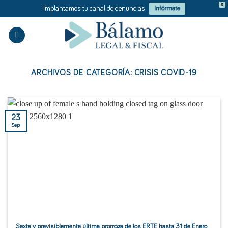
X
Implantamos tu canal de denuncias
Infórmate
Saltar
al
contenido
ARCHIVOS DE CATEGORÍA:
CRISIS COVID-19
23
Sep
Sexta y previsiblemente última prorroga de los ERTE hasta 31 de Enero