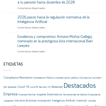
de
(y
a tu pensión hasta diciembre de 2028
la
mucho)
en
Comentarios desactivados
Cadena
no
¿Hiciste
Alimentaria
tenerlo
prácticas
2026, pasos hacia la regulación normativa de la
pisa
o
sin
el
Inteligencia Artificial
no
cotizar?
acelerador:
aplicarlo
en
Comentarios desactivados
La
récord
correctamente?
2026,
vía
de
pasos
Excelencia y compromiso: Antonio Muñoz Gallego,
legal
sanciones
hacia
para
nominado en la prestigiosa lista internacional Best
y
la
sumarlas
más
Lawyers
regulación
a
control
en
Comentarios desactivados
normativa
tu
en
Excelencia
de
pensión
el
y
la
hasta
sector
compromiso:
Inteligencia
ETIQUETAS
diciembre
Antonio
Artificial
de
Muñoz
2028
Gallego,
Compliance Normativo
Contratación Pública
contratos sector público
Coronavirus
Corredor
nominado
en
Destacados
Covid-19
Destacado
del Sudoeste
covid19
Decreto 113
la
prestigiosa
Empresa
españa
Extremadura
Empresa Familiar
Herramientas de Gestión Empresarial
lista
internacional
innovación
Industria de drones
Inteligencia Artificial
invención
impuestos
inventar
Best