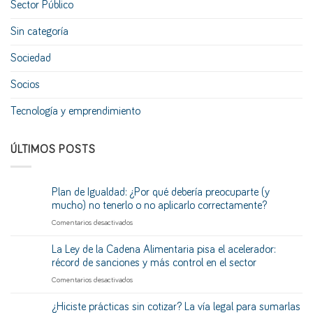
Sector Público
Sin categoría
Sociedad
Socios
Tecnología y emprendimiento
ÚLTIMOS POSTS
Plan de Igualdad: ¿Por qué debería preocuparte (y
mucho) no tenerlo o no aplicarlo correctamente?
en
Comentarios desactivados
Plan
de
La Ley de la Cadena Alimentaria pisa el acelerador:
Igualdad:
récord de sanciones y más control en el sector
¿Por
en
Comentarios desactivados
qué
La
debería
Ley
¿Hiciste prácticas sin cotizar? La vía legal para sumarlas
preocuparte