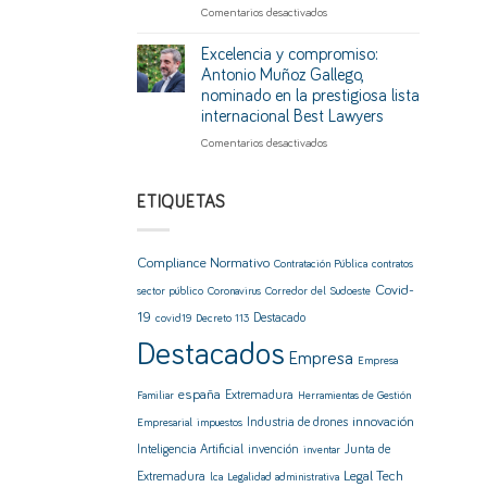
y
en
Comentarios desactivados
vía
más
2026,
legal
control
pasos
para
Excelencia y compromiso:
en
hacia
sumarlas
Antonio Muñoz Gallego,
el
la
a
nominado en la prestigiosa lista
sector
regulación
tu
internacional Best Lawyers
normativa
pensión
de
hasta
en
Comentarios desactivados
la
diciembre
Excelencia
Inteligencia
de
y
Artificial
2028
compromiso:
ETIQUETAS
Antonio
Muñoz
Gallego,
Compliance Normativo
Contratación Pública
contratos
nominado
Covid-
en
sector público
Coronavirus
Corredor del Sudoeste
la
19
Destacado
covid19
Decreto 113
prestigiosa
Destacados
lista
Empresa
Empresa
internacional
Best
españa
Extremadura
Familiar
Herramientas de Gestión
Lawyers
innovación
Industria de drones
Empresarial
impuestos
Inteligencia Artificial
invención
Junta de
inventar
Legal Tech
Extremadura
lca
Legalidad administrativa