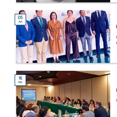
05
Jun
16
Abr