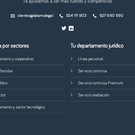
Te ayudamos a ser más fuertes y competitivos
clientes@balamo.legal
924 111 903
927 690 690
a por sectores
Tu departamento jurídico
ntario y cooperativo
Línea personal
familiar
Servicio continúa
blico
Servicio continúa Premium
ctor
Servicio mediación
iento y sector tecnológico