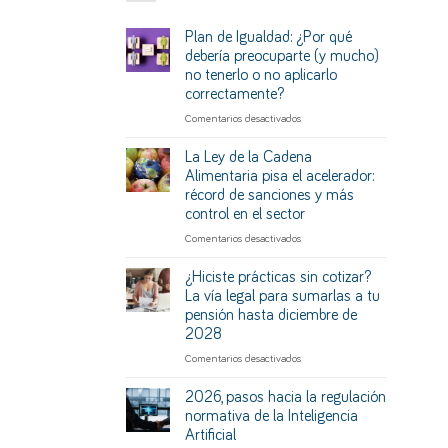
Plan de Igualdad: ¿Por qué
debería preocuparte (y mucho)
no tenerlo o no aplicarlo
correctamente?
en
Comentarios desactivados
Plan
de
La Ley de la Cadena
Igualdad:
Alimentaria pisa el acelerador:
¿Por
récord de sanciones y más
qué
control en el sector
debería
preocuparte
en
Comentarios desactivados
(y
La
mucho)
Ley
¿Hiciste prácticas sin cotizar?
no
de
La vía legal para sumarlas a tu
tenerlo
la
pensión hasta diciembre de
o
Cadena
2028
no
Alimentaria
aplicarlo
pisa
en
Comentarios desactivados
correctamente?
el
¿Hiciste
acelerador:
prácticas
2026, pasos hacia la regulación
récord
sin
normativa de la Inteligencia
de
cotizar?
Artificial
sanciones
La