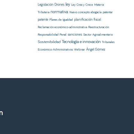
ley
Legislación Drones
Ley Crea y Crece
Materia
normativa
Tributaria
Nuevo concepto abogacía
patentar
patente
planificación fiscal
Planes de Igualdad
Reclamación económico-administrativa
Reestructuración
sanciones
Responsabilidad Penal
Sector Agroalimentario
Sostenibilidad
Tecnología e innovación
Tribunales
Ángel Gómez
Económico-Administrativos
Webinar
n