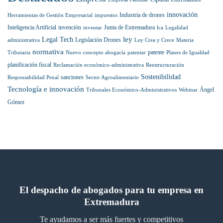
lista
internacional
innovación
Industria de drones
Herramientas de Gestión Empresarial
impuestos
Best
Inteligencia Artificial
invención
Junta de Extremadura
inventar
lca
Legalidad
Lawyers
ley
Legal Tech
Legislación Drones
administrativa
Ley Crea y Crece
Materia
normativa
patente
Tributaria
Nuevo concepto abogacía
patentar
Planes de Igualdad
planificación fiscal
Reclamación económico-administrativa
Reestructuración
Sostenibilidad
sanciones
Responsabilidad Penal
Sector Agroalimentario
Tecnología e innovación
Ángel
Tribunales Económico-Administrativos
Webinar
Gómez
El despacho de abogados para tu empresa en
Extremadura
Te ayudamos a ser más fuertes y competitivos