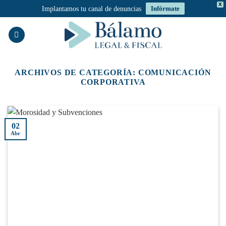
X
Implantamos tu canal de denuncias
Infórmate
Saltar
al
contenido
ARCHIVOS DE CATEGORÍA:
COMUNICACIÓN
CORPORATIVA
02
Abr