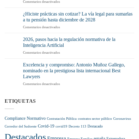
en
Comentarios desactivados
qué
La
debería
Ley
preocuparte
¿Hiciste prácticas sin cotizar? La vía legal para sumarlas
de
(y
a tu pensión hasta diciembre de 2028
la
mucho)
en
Comentarios desactivados
Cadena
no
¿Hiciste
Alimentaria
tenerlo
prácticas
pisa
2026, pasos hacia la regulación normativa de la
o
sin
el
Inteligencia Artificial
no
cotizar?
acelerador:
aplicarlo
en
Comentarios desactivados
La
récord
correctamente?
2026,
vía
de
pasos
legal
Excelencia y compromiso: Antonio Muñoz Gallego,
sanciones
hacia
para
nominado en la prestigiosa lista internacional Best
y
la
sumarlas
más
Lawyers
regulación
a
control
en
Comentarios desactivados
normativa
tu
en
Excelencia
de
pensión
el
y
la
hasta
sector
compromiso:
Inteligencia
ETIQUETAS
diciembre
Antonio
Artificial
de
Muñoz
2028
Gallego,
Compliance Normativo
Contratación Pública
contratos sector público
Coronavirus
nominado
Covid-19
en
Destacado
Corredor del Sudoeste
covid19
Decreto 113
la
Destacados
prestigiosa
Empresa
españa
Extremadura
Empresa Familiar