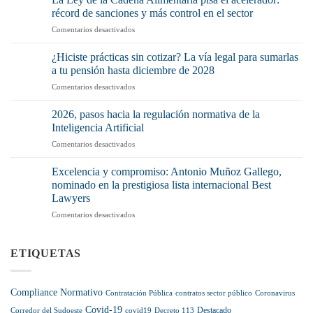
Igualdad:
récord de sanciones y más control en el sector
¿Por
en
Comentarios desactivados
qué
La
debería
Ley
preocuparte
¿Hiciste prácticas sin cotizar? La vía legal para sumarlas
de
(y
a tu pensión hasta diciembre de 2028
la
mucho)
en
Comentarios desactivados
Cadena
no
¿Hiciste
Alimentaria
tenerlo
prácticas
pisa
2026, pasos hacia la regulación normativa de la
o
sin
el
Inteligencia Artificial
no
cotizar?
acelerador:
aplicarlo
en
Comentarios desactivados
La
récord
correctamente?
2026,
vía
de
pasos
legal
Excelencia y compromiso: Antonio Muñoz Gallego,
sanciones
hacia
para
nominado en la prestigiosa lista internacional Best
y
la
sumarlas
más
Lawyers
regulación
a
control
en
Comentarios desactivados
normativa
tu
en
Excelencia
de
pensión
el
y
la
hasta
sector
compromiso:
Inteligencia
ETIQUETAS
diciembre
Antonio
Artificial
de
Muñoz
2028
Gallego,
Compliance Normativo
Contratación Pública
contratos sector público
Coronavirus
nominado
Covid-19
en
Destacado
Corredor del Sudoeste
covid19
Decreto 113