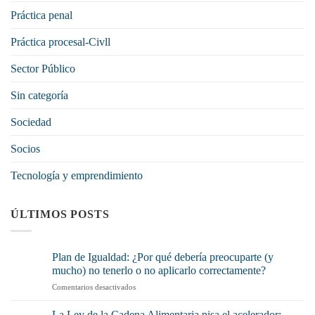
Práctica penal
Práctica procesal-Civll
Sector Público
Sin categoría
Sociedad
Socios
Tecnología y emprendimiento
ÚLTIMOS POSTS
Plan de Igualdad: ¿Por qué debería preocuparte (y
mucho) no tenerlo o no aplicarlo correctamente?
en
Comentarios desactivados
Plan
de
La Ley de la Cadena Alimentaria pisa el acelerador: