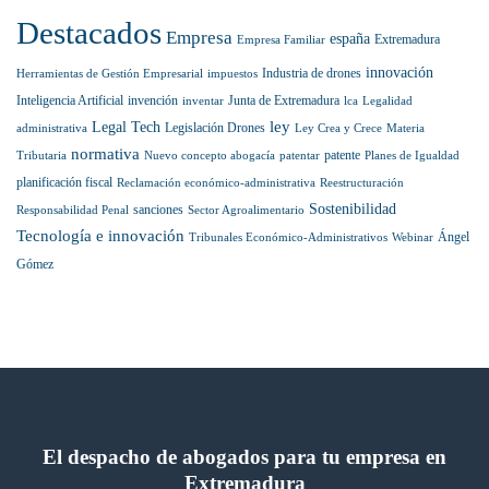
la
Destacados
prestigiosa
Empresa
españa
Extremadura
Empresa Familiar
lista
internacional
innovación
Industria de drones
Herramientas de Gestión Empresarial
impuestos
Best
Inteligencia Artificial
invención
Junta de Extremadura
inventar
lca
Legalidad
Lawyers
ley
Legal Tech
Legislación Drones
administrativa
Ley Crea y Crece
Materia
normativa
patente
Tributaria
Nuevo concepto abogacía
patentar
Planes de Igualdad
planificación fiscal
Reclamación económico-administrativa
Reestructuración
Sostenibilidad
sanciones
Responsabilidad Penal
Sector Agroalimentario
Tecnología e innovación
Ángel
Tribunales Económico-Administrativos
Webinar
Gómez
El despacho de abogados para tu empresa en
Extremadura