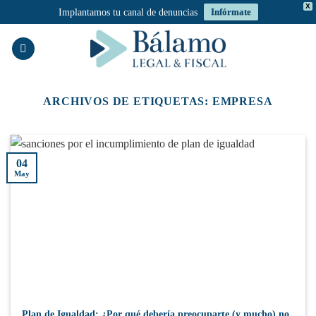
X
Implantamos tu canal de denuncias
Infórmate
Saltar
al
contenido
ARCHIVOS DE ETIQUETAS:
EMPRESA
04
May
Plan de Igualdad: ¿Por qué debería preocuparte (y mucho) no