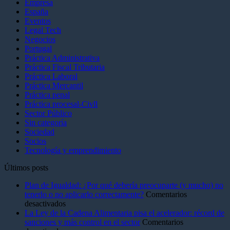
Empresa
España
Eventos
Legal Tech
Negocios
Portugal
Práctica Administrativa
Práctica Fiscal Tributaria
Práctica Laboral
Práctica Mercantil
Práctica penal
Práctica procesal-Civll
Sector Público
Sin categoría
Sociedad
Socios
Tecnología y emprendimiento
Últimos posts
Plan de Igualdad: ¿Por qué debería preocuparte (y mucho) no
tenerlo o no aplicarlo correctamente?
Comentarios
en
desactivados
Plan
La Ley de la Cadena Alimentaria pisa el acelerador: récord de
de
sanciones y más control en el sector
Comentarios