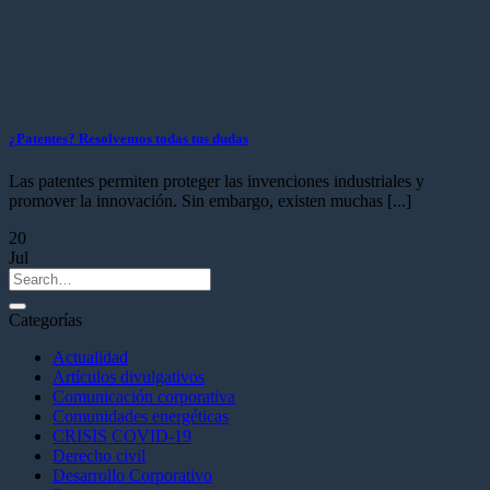
¿Patentes? Resolvemos todas tus dudas
Las patentes permiten proteger las invenciones industriales y
promover la innovación. Sin embargo, existen muchas [...]
20
Jul
Categorías
Actualidad
Artículos divulgativos
Comunicación corporativa
Comunidades energéticas
CRISIS COVID-19
Derecho civil
Desarrollo Corporativo