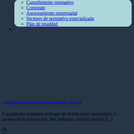
Cumplimiento normativo
Corporate
Asesoramiento empresarial
Sectores de normativa especializada
Plan de igualdad
Blog
¿Patentes? Resolvemos todas tus dudas. Parte I
Las patentes permiten proteger las invenciones industriales y
promover la innovación. Sin embargo, existen muchas [...]
08