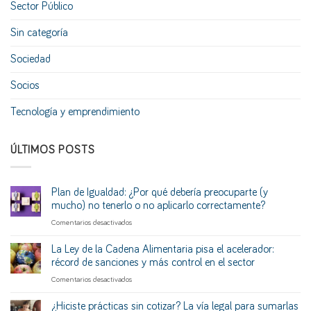
Sector Público
Sin categoría
Sociedad
Socios
Tecnología y emprendimiento
ÚLTIMOS POSTS
Plan de Igualdad: ¿Por qué debería preocuparte (y
mucho) no tenerlo o no aplicarlo correctamente?
en
Comentarios desactivados
Plan
de
La Ley de la Cadena Alimentaria pisa el acelerador:
Igualdad:
récord de sanciones y más control en el sector
¿Por
en
Comentarios desactivados
qué
La
debería
Ley
¿Hiciste prácticas sin cotizar? La vía legal para sumarlas
preocuparte