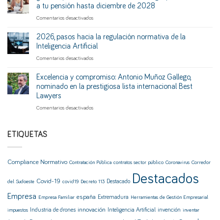
de
(y
a tu pensión hasta diciembre de 2028
la
mucho)
en
Comentarios desactivados
Cadena
no
¿Hiciste
Alimentaria
tenerlo
prácticas
2026, pasos hacia la regulación normativa de la
pisa
o
sin
el
Inteligencia Artificial
no
cotizar?
acelerador:
aplicarlo
en
Comentarios desactivados
La
récord
correctamente?
2026,
vía
de
pasos
Excelencia y compromiso: Antonio Muñoz Gallego,
legal
sanciones
hacia
para
nominado en la prestigiosa lista internacional Best
y
la
sumarlas
más
Lawyers
regulación
a
control
en
Comentarios desactivados
normativa
tu
en
Excelencia
de
pensión
el
y
la
hasta
sector
compromiso:
Inteligencia
ETIQUETAS
diciembre
Antonio
Artificial
de
Muñoz
2028
Gallego,
Compliance Normativo
Contratación Pública
contratos sector público
Coronavirus
Corredor
nominado
en
Destacados
Covid-19
Destacado
del Sudoeste
covid19
Decreto 113
la
prestigiosa
Empresa
españa
Extremadura
Empresa Familiar
Herramientas de Gestión Empresarial
lista
internacional
innovación
Industria de drones
Inteligencia Artificial
invención
impuestos
inventar
Best