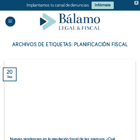
X
Implantamos tu canal de denuncias
Infórmate
Saltar
al
contenido
ARCHIVOS DE ETIQUETAS:
PLANIFICACIÓN FISCAL
20
Sep
Nuevas tendencias en la regulación fiscal de las startups: ¿Qué