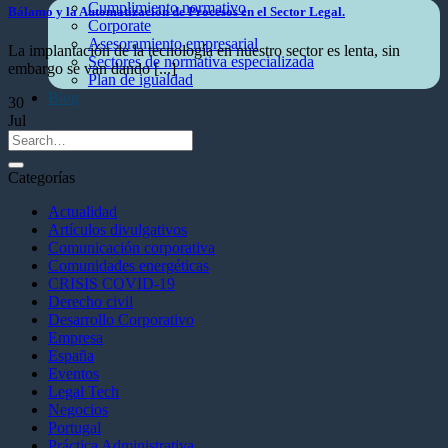
Cumplimiento normativo
Bálamo y la Automatización de Procesos en el Sector Legal.
Corporate
Asesoramiento empresarial
La implantación de la tecnología en nuestro sector es lenta, sin
Sectores de normativa especializada
embargo se van dando [...]
Plan de igualdad
Blog
30
Jul
Categorías
Actualidad
Artículos divulgativos
Comunicación corporativa
Comunidades energéticas
CRISIS COVID-19
Derecho civil
Desarrollo Corporativo
Empresa
España
Eventos
Legal Tech
Negocios
Portugal
Práctica Administrativa