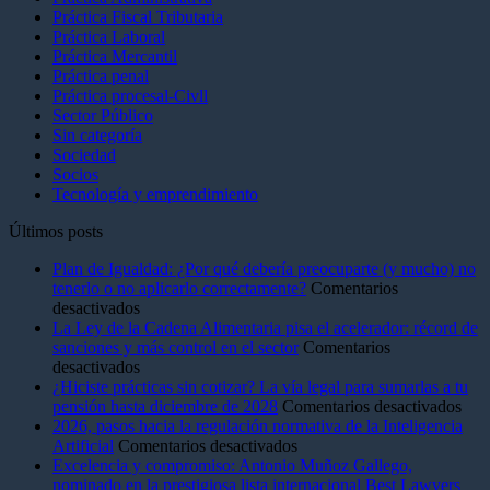
Práctica Fiscal Tributaria
Práctica Laboral
Práctica Mercantil
Práctica penal
Práctica procesal-Civll
Sector Público
Sin categoría
Sociedad
Socios
Tecnología y emprendimiento
Últimos posts
Plan de Igualdad: ¿Por qué debería preocuparte (y mucho) no
tenerlo o no aplicarlo correctamente?
Comentarios
en
desactivados
Plan
La Ley de la Cadena Alimentaria pisa el acelerador: récord de
de
sanciones y más control en el sector
Comentarios
Igualdad:
en
desactivados
¿Por
La
¿Hiciste prácticas sin cotizar? La vía legal para sumarlas a tu
qué
Ley
en
pensión hasta diciembre de 2028
Comentarios desactivados
debería
de
¿Hic
2026, pasos hacia la regulación normativa de la Inteligencia
preocuparte
la
en
prác
Artificial
Comentarios desactivados
(y
Cadena
2026,
sin
Excelencia y compromiso: Antonio Muñoz Gallego,
mucho)
Alimentaria
pasos
coti
nominado en la prestigiosa lista internacional Best Lawyers