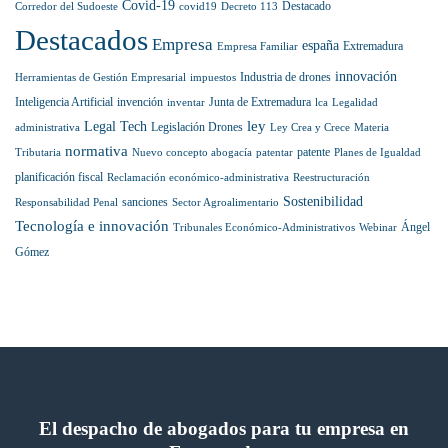
Covid-19
en
Destacado
Corredor del Sudoeste
covid19
Decreto 113
la
Destacados
prestigiosa
Empresa
españa
Extremadura
Empresa Familiar
lista
internacional
innovación
Industria de drones
Herramientas de Gestión Empresarial
impuestos
Best
Inteligencia Artificial
invención
Junta de Extremadura
inventar
lca
Legalidad
Lawyers
ley
Legal Tech
Legislación Drones
administrativa
Ley Crea y Crece
Materia
normativa
patente
Tributaria
Nuevo concepto abogacía
patentar
Planes de Igualdad
planificación fiscal
Reclamación económico-administrativa
Reestructuración
Sostenibilidad
sanciones
Responsabilidad Penal
Sector Agroalimentario
Tecnología e innovación
Ángel
Tribunales Económico-Administrativos
Webinar
Gómez
El despacho de abogados para tu empresa en