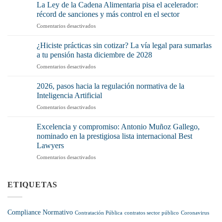
de
La Ley de la Cadena Alimentaria pisa el acelerador:
Igualdad:
récord de sanciones y más control en el sector
¿Por
en
Comentarios desactivados
qué
La
debería
Ley
preocuparte
¿Hiciste prácticas sin cotizar? La vía legal para sumarlas
de
(y
a tu pensión hasta diciembre de 2028
la
mucho)
en
Comentarios desactivados
Cadena
no
¿Hiciste
Alimentaria
tenerlo
prácticas
pisa
2026, pasos hacia la regulación normativa de la
o
sin
el
Inteligencia Artificial
no
cotizar?
acelerador:
aplicarlo
en
Comentarios desactivados
La
récord
correctamente?
2026,
vía
de
pasos
legal
Excelencia y compromiso: Antonio Muñoz Gallego,
sanciones
hacia
para
nominado en la prestigiosa lista internacional Best
y
la
sumarlas
más
Lawyers
regulación
a
control
en
Comentarios desactivados
normativa
tu
en
Excelencia
de
pensión
el
y
la
hasta
sector
compromiso:
Inteligencia
ETIQUETAS
diciembre
Antonio
Artificial
de
Muñoz
2028
Gallego,
Compliance Normativo
Contratación Pública
contratos sector público
Coronavirus
nominado