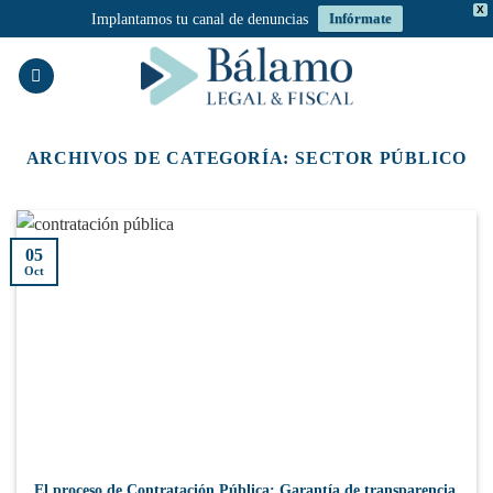
X
Implantamos tu canal de denuncias
Infórmate
Saltar
al
contenido
ARCHIVOS DE CATEGORÍA:
SECTOR PÚBLICO
05
Oct
El proceso de Contratación Pública: Garantía de transparencia