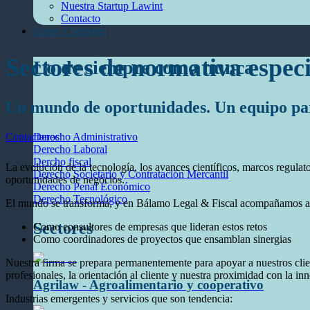
Nuestra Startup Lawint
Contacto
Áreas y Sectores
Sectores de normativa especi
Lo de siempre como nunca
Un mundo de oportunidades. Un equipo p
Contactanos
Derecho Administrativo
Derecho Laboral
Dercho fiscal
La evolución de la tecnología, los avances científicos, marcos regula
Derecho Societario y Contratación Mercantil
oportunidades de negocios.
Derecho Penal Económico
Derecho Tecnológico
El mundo se transforma, y en Bálamo Legal & Fiscal acompañamos a q
Sectores
Como consultores de empresas que lideran estos retos
Como coordinadores de proyectos que ensamblan sinergias
Nuestra firma se prepara permanentemente para apoyar a nuestros clien
profesionales, la orientación al cliente y nuestra proximidad con la inn
Agrilaw - Agroalimentario y cooperativo
Industrias emergentes y servicios que son tendencia: