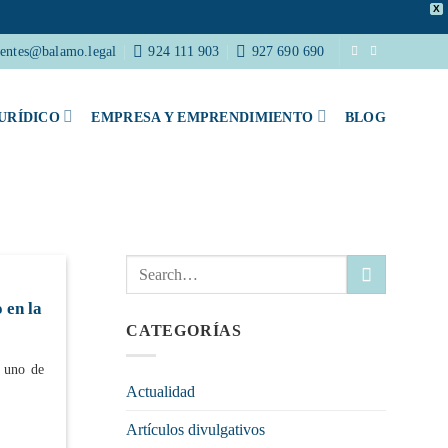
X
ientes@balamo.legal
924 111 903
927 690 690
URÍDICO
EMPRESA Y EMPRENDIMIENTO
BLOG
 en la
CATEGORÍAS
 uno de
Actualidad
Artículos divulgativos