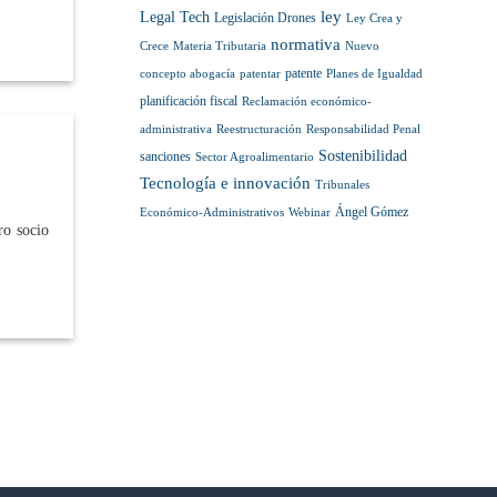
ley
Legal Tech
Legislación Drones
Ley Crea y
normativa
Crece
Materia Tributaria
Nuevo
patente
concepto abogacía
patentar
Planes de Igualdad
planificación fiscal
Reclamación económico-
administrativa
Reestructuración
Responsabilidad Penal
Sostenibilidad
sanciones
Sector Agroalimentario
Tecnología e innovación
Tribunales
Ángel Gómez
Económico-Administrativos
Webinar
ro socio