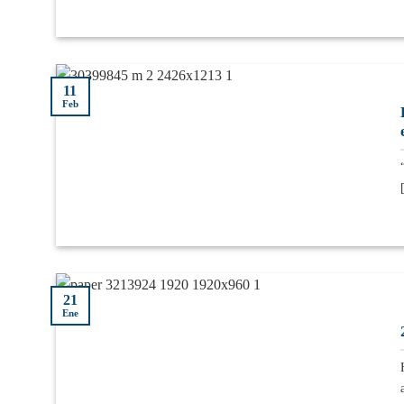
11
Feb
[
21
Ene