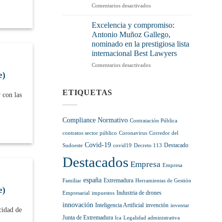
y
en
Comentarios desactivados
vía
más
2026,
legal
control
pasos
para
Excelencia y compromiso:
en
hacia
sumarlas
Antonio Muñoz Gallego,
el
la
a
nominado en la prestigiosa lista
sector
regulación
tu
internacional Best Lawyers
normativa
pensión
de
hasta
en
Comentarios desactivados
la
diciembre
Excelencia
e)
Inteligencia
de
y
Artificial
2028
compromiso:
ETIQUETAS
 con las
Antonio
Muñoz
Gallego,
Compliance Normativo
Contratación Pública
nominado
en
contratos sector público
Coronavirus
Corredor del
la
Covid-19
Destacado
Sudoeste
covid19
Decreto 113
prestigiosa
Destacados
lista
Empresa
Empresa
internacional
Best
españa
Extremadura
Familiar
Herramientas de Gestión
Lawyers
e)
Industria de drones
Empresarial
impuestos
innovación
Inteligencia Artificial
invención
inventar
cidad de
Junta de Extremadura
lca
Legalidad administrativa