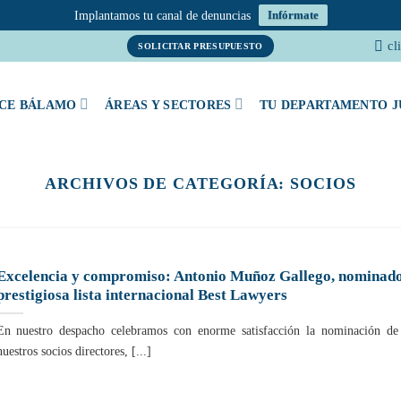
Implantamos tu canal de denuncias
Infórmate
cl
SOLICITAR PRESUPUESTO
CE BÁLAMO
ÁREAS Y SECTORES
TU DEPARTAMENTO J
ARCHIVOS DE CATEGORÍA:
SOCIOS
Excelencia y compromiso: Antonio Muñoz Gallego, nominado
prestigiosa lista internacional Best Lawyers
En nuestro despacho celebramos con enorme satisfacción la nominación de
nuestros socios directores, [...]