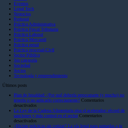
Eventos
Legal Tech
Negocios
Portugal
Práctica Administrativa
Práctica Fiscal Tributaria
Práctica Laboral
Práctica Mercantil
Práctica penal
Práctica procesal-Civll
Sector Público
Sin categoría
Sociedad
Socios
Tecnología y emprendimiento
Últimos posts
Plan de Igualdad: ¿Por qué debería preocuparte (y mucho) no
tenerlo o no aplicarlo correctamente?
Comentarios
en
desactivados
Plan
La Ley de la Cadena Alimentaria pisa el acelerador: récord de
de
sanciones y más control en el sector
Comentarios
Igualdad:
en
desactivados
¿Por
La
¿Hiciste prácticas sin cotizar? La vía legal para sumarlas a tu