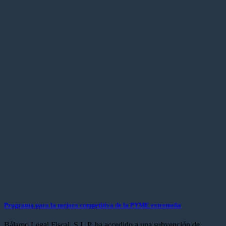
Programa para la mejora competitiva de la PYME extremeña
Bálamo Legal Fiscal, S.L.P, ha accedido a una subvención de