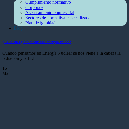
Cumplimiento normativo
Corporate
Asesoramiento empresarial
Sectores de normativa especializada
Plan de igualdad
Blog
¿Es la energía nuclear una energía verde?
Cuando pensamos en Energía Nuclear se nos viene a la cabeza la
radiación y la [...]
16
Mar