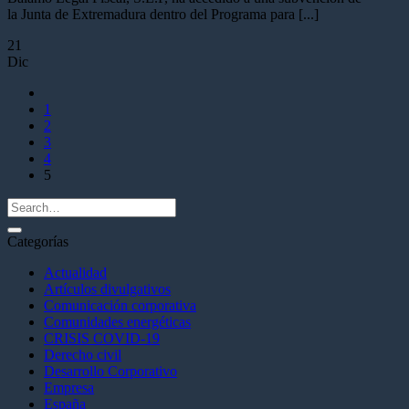
la Junta de Extremadura dentro del Programa para [...]
21
Dic
1
2
3
4
5
Categorías
Actualidad
Artículos divulgativos
Comunicación corporativa
Comunidades energéticas
CRISIS COVID-19
Derecho civil
Desarrollo Corporativo
Empresa
España