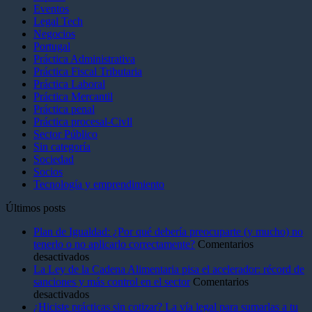
Eventos
Legal Tech
Negocios
Portugal
Práctica Administrativa
Práctica Fiscal Tributaria
Práctica Laboral
Práctica Mercantil
Práctica penal
Práctica procesal-Civll
Sector Público
Sin categoría
Sociedad
Socios
Tecnología y emprendimiento
Últimos posts
Plan de Igualdad: ¿Por qué debería preocuparte (y mucho) no
tenerlo o no aplicarlo correctamente?
Comentarios
en
desactivados
Plan
La Ley de la Cadena Alimentaria pisa el acelerador: récord de
de
sanciones y más control en el sector
Comentarios
Igualdad:
en
desactivados
¿Por
La
¿Hiciste prácticas sin cotizar? La vía legal para sumarlas a tu