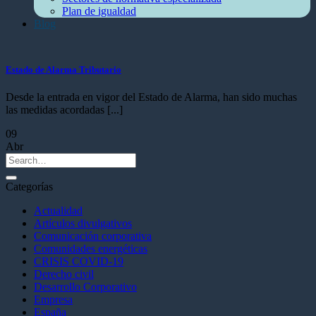
Plan de igualdad
Blog
Estado de Alarma Tributario
Desde la entrada en vigor del Estado de Alarma, han sido muchas
las medidas acordadas [...]
09
Abr
Categorías
Actualidad
Artículos divulgativos
Comunicación corporativa
Comunidades energéticas
CRISIS COVID-19
Derecho civil
Desarrollo Corporativo
Empresa
España