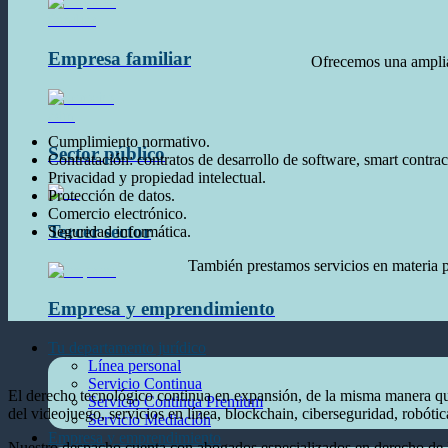
Empresa familiar
Ofrecemos una amplia 
Cumplimiento normativo.
Sector público
Contratación: contratos de desarrollo de software, smart contracts
Privacidad y propiedad intelectual.
Protección de datos.
Comercio electrónico.
Tercer sector
Seguridad informática.
También prestamos servicios en materia pr
Empresa y emprendimiento
Tu departamento jurídico
Línea personal
Servicio Continua
El derecho tecnológico continua en expansión, de la misma manera que l
Servicio Continua Premium
del videojuego, servicios en línea, blockchain, ciberseguridad, robótic
Servicio Mediación
Empresa y emprendimiento
Nuestro despacho cuenta con abogados especializados en derecho de la