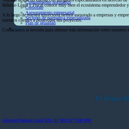
Cumplimiento normativo
Bálamo Legal y Fiscal conoce muy bien el ecosistema emprendedor y te
Corporate
Asesoramiento empresarial
A lo largo de nuestra trayectoria hemos asesorado a empresas y empren
Sectores de normativa especializada
nuestros clientes a desarrollar sus proyectos.
Plan de igualdad
Blog
Contáctanos si necesita para obtener más información sobre nuestros se
El despach
clientes@balamo.legal
924 111 903
927 690 690