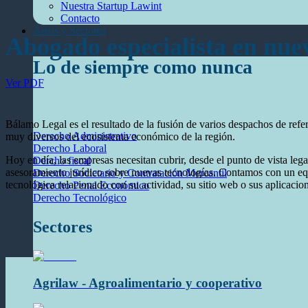
Nuestra Startup Lawint
Contacto
Áreas y Sectores
Abogado especialista en nue
Lo de siempre como nunca
Ver PDF
Bálamo Legal es el resultado de la fusión de varios despachos de refe
Derecho Administrativo
muy diversos del ecosistema económico de la región.
Derecho Laboral
Hoy en día, las empresas necesitan cubrir, desde el punto de vista leg
Dercho fiscal
asesoramiento jurídico sobre nuevas tecnologías. Contamos con un eq
Derecho Societario y Contratación Mercantil
tecnológica relacionado con su actividad, su sitio web o sus aplicacio
Derecho Penal Económico
Derecho Tecnológico
Sectores
Agrilaw - Agroalimentario y cooperativo