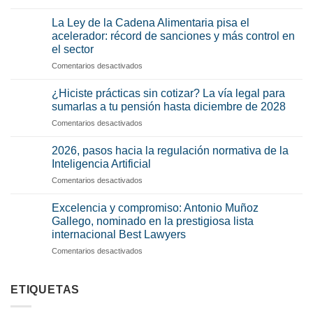
Plan
de
La Ley de la Cadena Alimentaria pisa el
Igualdad:
acelerador: récord de sanciones y más control en
¿Por
el sector
qué
en
Comentarios desactivados
debería
La
preocuparte
Ley
(y
¿Hiciste prácticas sin cotizar? La vía legal para
de
mucho)
sumarlas a tu pensión hasta diciembre de 2028
la
no
en
Comentarios desactivados
Cadena
tenerlo
¿Hiciste
Alimentaria
o
prácticas
pisa
2026, pasos hacia la regulación normativa de la
no
sin
el
aplicarlo
Inteligencia Artificial
cotizar?
acelerador:
correctamente?
en
Comentarios desactivados
La
récord
2026,
vía
de
pasos
legal
Excelencia y compromiso: Antonio Muñoz
sanciones
hacia
para
Gallego, nominado en la prestigiosa lista
y
la
sumarlas
más
internacional Best Lawyers
regulación
a
control
en
Comentarios desactivados
normativa
tu
en
Excelencia
de
pensión
el
y
la
hasta
sector
compromiso:
Inteligencia
ETIQUETAS
diciembre
Antonio
Artificial
de
Muñoz
2028