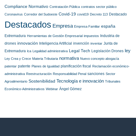
Gallego,
Compliance Normativo
Contratación Pública
contratos sector público
nominado
Covid-19
en
Destacado
Coronavirus
Corredor del Sudoeste
covid19
Decreto 113
la
Destacados
prestigiosa
Empresa
españa
Empresa Familiar
lista
internacional
Extremadura
Industria de
Herramientas de Gestión Empresarial
impuestos
Best
innovación
drones
Inteligencia Artificial
invención
Junta de
inventar
Lawyers
ley
Legal Tech
Extremadura
Legislación Drones
lca
Legalidad administrativa
normativa
Ley Crea y Crece
Materia Tributaria
Nuevo concepto abogacía
patente
planificación fiscal
patentar
Planes de Igualdad
Reclamación económico-
sanciones
administrativa
Reestructuración
Responsabilidad Penal
Sector
Tecnología e innovación
Sostenibilidad
Agroalimentario
Tribunales
Ángel Gómez
Económico-Administrativos
Webinar