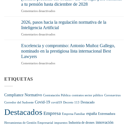
de
(y
a tu pensión hasta diciembre de 2028
la
mucho)
en
Comentarios desactivados
Cadena
no
¿Hiciste
Alimentaria
tenerlo
prácticas
pisa
2026, pasos hacia la regulación normativa de la
o
sin
el
Inteligencia Artificial
no
cotizar?
acelerador:
aplicarlo
en
Comentarios desactivados
La
récord
correctamente?
2026,
vía
de
pasos
legal
Excelencia y compromiso: Antonio Muñoz Gallego,
sanciones
hacia
para
nominado en la prestigiosa lista internacional Best
y
la
sumarlas
más
Lawyers
regulación
a
control
en
Comentarios desactivados
normativa
tu
en
Excelencia
de
pensión
el
y
la
hasta
sector
compromiso:
Inteligencia
ETIQUETAS
diciembre
Antonio
Artificial
de
Muñoz
2028
Gallego,
Compliance Normativo
Contratación Pública
contratos sector público
Coronavirus
nominado
Covid-19
en
Destacado
Corredor del Sudoeste
covid19
Decreto 113
la
Destacados
prestigiosa
Empresa
españa
Extremadura
Empresa Familiar
lista
internacional
innovación
Industria de drones
Herramientas de Gestión Empresarial
impuestos
Best