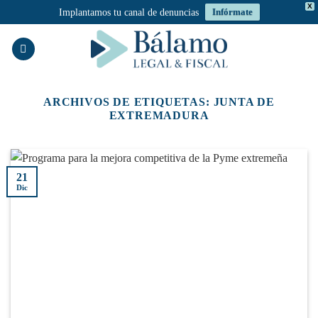
X
Implantamos tu canal de denuncias
Infórmate
Saltar
al
contenido
ARCHIVOS DE ETIQUETAS:
JUNTA DE
EXTREMADURA
21
Dic