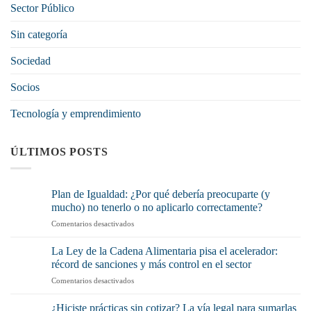
Sector Público
Sin categoría
Sociedad
Socios
Tecnología y emprendimiento
ÚLTIMOS POSTS
Plan de Igualdad: ¿Por qué debería preocuparte (y
mucho) no tenerlo o no aplicarlo correctamente?
en
Comentarios desactivados
Plan
de
La Ley de la Cadena Alimentaria pisa el acelerador:
Igualdad:
récord de sanciones y más control en el sector
¿Por
en
Comentarios desactivados
qué
La
debería
Ley
preocuparte
¿Hiciste prácticas sin cotizar? La vía legal para sumarlas