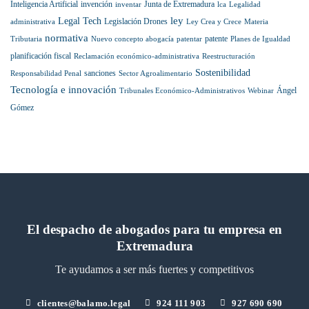
Inteligencia Artificial
invención
Junta de Extremadura
inventar
lca
Legalidad
Lawyers
ley
Legal Tech
Legislación Drones
administrativa
Ley Crea y Crece
Materia
normativa
patente
Tributaria
Nuevo concepto abogacía
patentar
Planes de Igualdad
planificación fiscal
Reclamación económico-administrativa
Reestructuración
Sostenibilidad
sanciones
Responsabilidad Penal
Sector Agroalimentario
Tecnología e innovación
Ángel
Tribunales Económico-Administrativos
Webinar
Gómez
El despacho de abogados para tu empresa en
Extremadura
Te ayudamos a ser más fuertes y competitivos
clientes@balamo.legal
924 111 903
927 690 690