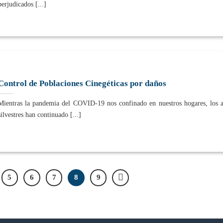
perjudicados [...]
Control de Poblaciones Cinegéticas por daños
Mientras la pandemia del COVID-19 nos confinado en nuestros hogares, los 
silvestres han continuado [...]
5
6
7
8
9