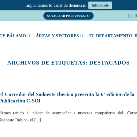
Implantamos tu canal de denuncias
Infórmate
cl
SOLICITAR PRESUPUESTO
CE BÁLAMO
ÁREAS Y SECTORES
TU DEPARTAMENTO J
ARCHIVOS DE ETIQUETAS:
DESTACADOS
El Corredor del Sudoeste Ibérico presenta la 6ª edición de la
Publicación C-SOI
Hemos tenido el placer de acompañar a nuestros compañeros del. Corre
Sudoeste Ibérico, el [...]