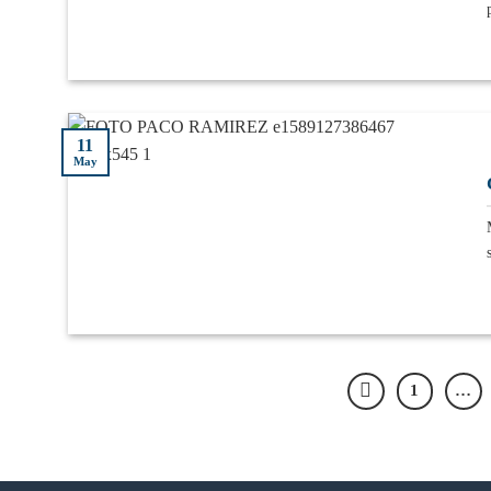
11
May
1
…