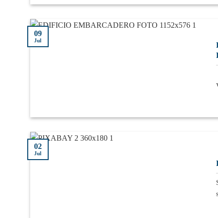
09
Jul
02
Jul