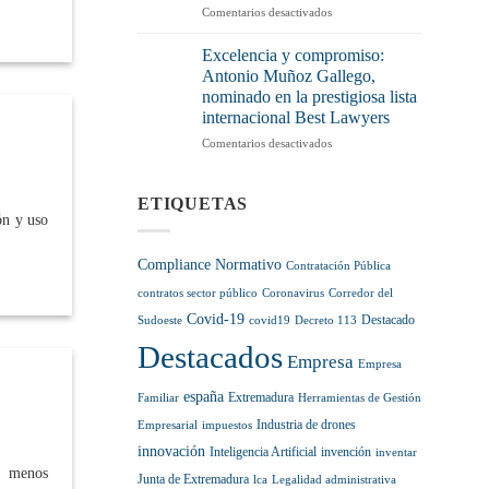
y
en
Comentarios desactivados
vía
más
2026,
legal
control
pasos
para
Excelencia y compromiso:
en
hacia
sumarlas
Antonio Muñoz Gallego,
el
la
a
nominado en la prestigiosa lista
sector
regulación
tu
internacional Best Lawyers
normativa
pensión
de
hasta
en
Comentarios desactivados
la
diciembre
Excelencia
Inteligencia
de
y
Artificial
2028
compromiso:
ETIQUETAS
Antonio
ón y uso
Muñoz
Gallego,
Compliance Normativo
Contratación Pública
nominado
en
contratos sector público
Coronavirus
Corredor del
la
Covid-19
Destacado
Sudoeste
covid19
Decreto 113
prestigiosa
Destacados
lista
Empresa
Empresa
internacional
Best
españa
Extremadura
Familiar
Herramientas de Gestión
Lawyers
Industria de drones
Empresarial
impuestos
innovación
Inteligencia Artificial
invención
inventar
s menos
Junta de Extremadura
lca
Legalidad administrativa