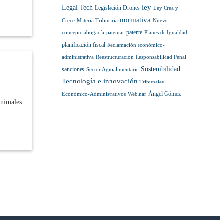
ley
Legal Tech
Legislación Drones
Ley Crea y
normativa
Crece
Materia Tributaria
Nuevo
patente
concepto abogacía
patentar
Planes de Igualdad
planificación fiscal
Reclamación económico-
administrativa
Reestructuración
Responsabilidad Penal
Sostenibilidad
sanciones
Sector Agroalimentario
Tecnología e innovación
Tribunales
Ángel Gómez
Económico-Administrativos
Webinar
animales