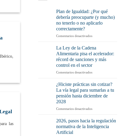
Plan de Igualdad: ¿Por qué
debería preocuparte (y mucho)
no tenerlo o no aplicarlo
correctamente?
en
Comentarios desactivados
la
Plan
de
La Ley de la Cadena
Igualdad:
Alimentaria pisa el acelerador:
Ibérico,
¿Por
récord de sanciones y más
qué
control en el sector
debería
preocuparte
en
Comentarios desactivados
(y
La
mucho)
Ley
¿Hiciste prácticas sin cotizar?
no
de
La vía legal para sumarlas a tu
tenerlo
la
pensión hasta diciembre de
o
Cadena
2028
no
Alimentaria
aplicarlo
pisa
en
Comentarios desactivados
 Legal
correctamente?
el
¿Hiciste
acelerador:
prácticas
2026, pasos hacia la regulación
para las
récord
sin
normativa de la Inteligencia
de
cotizar?
Artificial
sanciones
La