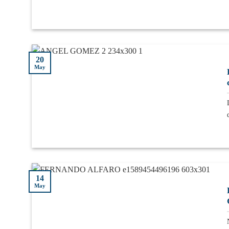
20
May
14
May