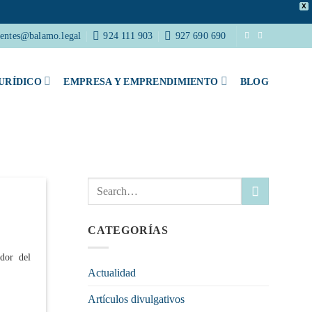
X
ientes@balamo.legal
924 111 903
927 690 690
URÍDICO
EMPRESA Y EMPRENDIMIENTO
BLOG
CATEGORÍAS
dor del
Actualidad
Artículos divulgativos