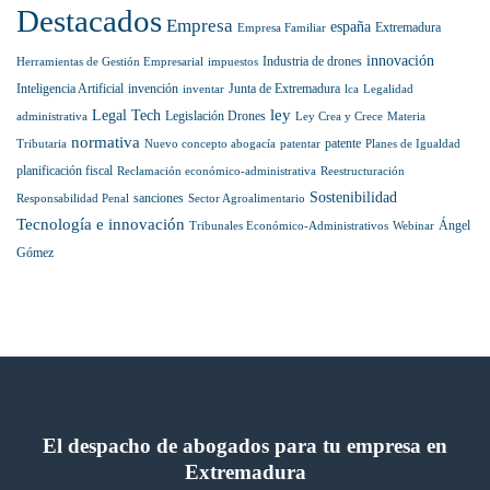
la
Destacados
prestigiosa
Empresa
españa
Extremadura
Empresa Familiar
lista
internacional
innovación
Industria de drones
Herramientas de Gestión Empresarial
impuestos
Best
Inteligencia Artificial
invención
Junta de Extremadura
inventar
lca
Legalidad
Lawyers
ley
Legal Tech
Legislación Drones
administrativa
Ley Crea y Crece
Materia
normativa
patente
Tributaria
Nuevo concepto abogacía
patentar
Planes de Igualdad
planificación fiscal
Reclamación económico-administrativa
Reestructuración
Sostenibilidad
sanciones
Responsabilidad Penal
Sector Agroalimentario
Tecnología e innovación
Ángel
Tribunales Económico-Administrativos
Webinar
Gómez
El despacho de abogados para tu empresa en
Extremadura