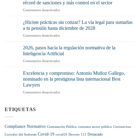
récord de sanciones y más control en el sector
¿Por
en
Comentarios desactivados
qué
La
debería
Ley
preocuparte
¿Hiciste prácticas sin cotizar? La vía legal para sumarlas
de
(y
a tu pensión hasta diciembre de 2028
la
mucho)
en
Comentarios desactivados
Cadena
no
¿Hiciste
Alimentaria
tenerlo
prácticas
pisa
2026, pasos hacia la regulación normativa de la
o
sin
el
Inteligencia Artificial
no
cotizar?
acelerador:
aplicarlo
en
Comentarios desactivados
La
récord
correctamente?
2026,
vía
de
pasos
legal
Excelencia y compromiso: Antonio Muñoz Gallego,
sanciones
hacia
para
nominado en la prestigiosa lista internacional Best
y
la
sumarlas
más
Lawyers
regulación
a
control
en
Comentarios desactivados
normativa
tu
en
Excelencia
de
pensión
el
y
la
hasta
sector
compromiso:
Inteligencia
ETIQUETAS
diciembre
Antonio
Artificial
de
Muñoz
2028
Gallego,
Compliance Normativo
Contratación Pública
contratos sector público
Coronavirus
nominado
Covid-19
en
Destacado
Corredor del Sudoeste
covid19
Decreto 113