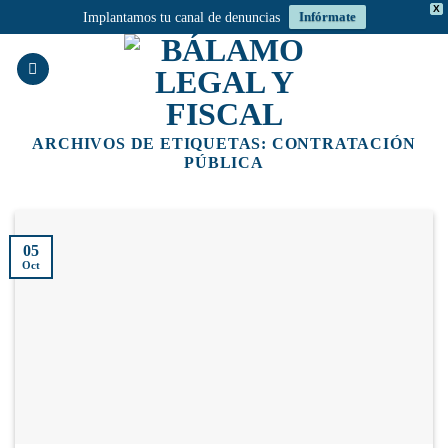
X
Implantamos tu canal de denuncias
Infórmate
Saltar
al
contenido
ARCHIVOS DE ETIQUETAS:
CONTRATACIÓN
PÚBLICA
05
Oct