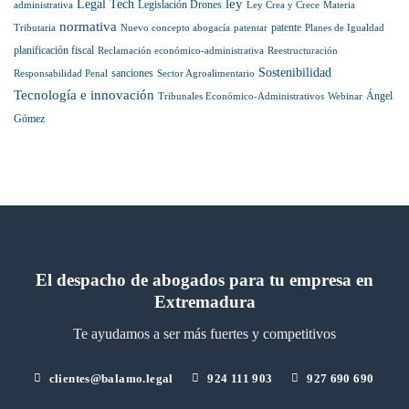
ley
Legal Tech
Legislación Drones
administrativa
Ley Crea y Crece
Materia
normativa
patente
Tributaria
Nuevo concepto abogacía
patentar
Planes de Igualdad
planificación fiscal
Reclamación económico-administrativa
Reestructuración
Sostenibilidad
sanciones
Responsabilidad Penal
Sector Agroalimentario
Tecnología e innovación
Ángel
Tribunales Económico-Administrativos
Webinar
Gómez
El despacho de abogados para tu empresa en
Extremadura
Te ayudamos a ser más fuertes y competitivos
clientes@balamo.legal
924 111 903
927 690 690