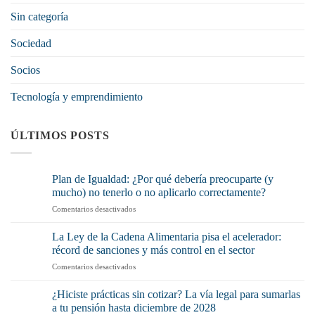
Sin categoría
Sociedad
Socios
Tecnología y emprendimiento
ÚLTIMOS POSTS
Plan de Igualdad: ¿Por qué debería preocuparte (y
mucho) no tenerlo o no aplicarlo correctamente?
en
Comentarios desactivados
Plan
de
La Ley de la Cadena Alimentaria pisa el acelerador:
Igualdad:
récord de sanciones y más control en el sector
¿Por
en
Comentarios desactivados
qué
La
debería
Ley
preocuparte
¿Hiciste prácticas sin cotizar? La vía legal para sumarlas
de
(y
a tu pensión hasta diciembre de 2028
la