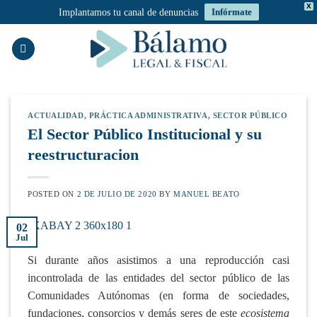
X
Implantamos tu canal de denuncias
Infórmate
Saltar
al
contenido
ACTUALIDAD
,
PRÁCTICA ADMINISTRATIVA
,
SECTOR PÚBLICO
El Sector Público Institucional y su
reestructuracion
POSTED ON
2 DE JULIO DE 2020
BY
MANUEL BEATO
02
Jul
Si durante años asistimos a una reproducción casi
incontrolada de las entidades del sector público de las
Comunidades Autónomas (en forma de sociedades,
fundaciones, consorcios y demás seres de este
ecosistema