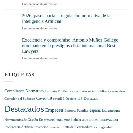
mucho)
en
Comentarios desactivados
Cadena
no
¿Hiciste
Alimentaria
tenerlo
prácticas
pisa
2026, pasos hacia la regulación normativa de la
o
sin
el
Inteligencia Artificial
no
cotizar?
acelerador:
aplicarlo
en
Comentarios desactivados
La
récord
correctamente?
2026,
vía
de
pasos
legal
Excelencia y compromiso: Antonio Muñoz Gallego,
sanciones
hacia
para
nominado en la prestigiosa lista internacional Best
y
la
sumarlas
más
Lawyers
regulación
a
control
en
Comentarios desactivados
normativa
tu
en
Excelencia
de
pensión
el
y
la
hasta
sector
compromiso:
Inteligencia
ETIQUETAS
diciembre
Antonio
Artificial
de
Muñoz
2028
Gallego,
Compliance Normativo
Contratación Pública
contratos sector público
Coronavirus
nominado
Covid-19
en
Destacado
Corredor del Sudoeste
covid19
Decreto 113
la
Destacados
prestigiosa
Empresa
españa
Extremadura
Empresa Familiar
lista
internacional
innovación
Industria de drones
Herramientas de Gestión Empresarial
impuestos
Best
Inteligencia Artificial
invención
Junta de Extremadura
inventar
lca
Legalidad
Lawyers