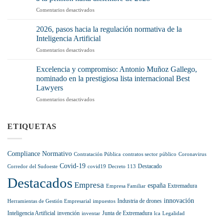
la
mucho)
en
Comentarios desactivados
Cadena
no
¿Hiciste
Alimentaria
tenerlo
prácticas
pisa
2026, pasos hacia la regulación normativa de la
o
sin
el
Inteligencia Artificial
no
cotizar?
acelerador:
aplicarlo
en
Comentarios desactivados
La
récord
correctamente?
2026,
vía
de
pasos
legal
Excelencia y compromiso: Antonio Muñoz Gallego,
sanciones
hacia
para
nominado en la prestigiosa lista internacional Best
y
la
sumarlas
más
Lawyers
regulación
a
control
en
Comentarios desactivados
normativa
tu
en
Excelencia
de
pensión
el
y
la
hasta
sector
compromiso:
Inteligencia
ETIQUETAS
diciembre
Antonio
Artificial
de
Muñoz
2028
Gallego,
Compliance Normativo
Contratación Pública
contratos sector público
Coronavirus
nominado
Covid-19
en
Destacado
Corredor del Sudoeste
covid19
Decreto 113
la
Destacados
prestigiosa
Empresa
españa
Extremadura
Empresa Familiar
lista
internacional
innovación
Industria de drones
Herramientas de Gestión Empresarial
impuestos
Best
Inteligencia Artificial
invención
Junta de Extremadura
inventar
lca
Legalidad
Lawyers