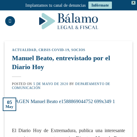
X
Implantamos tu canal de denuncias
Infórmate
Saltar
al
contenido
ACTUALIDAD
,
CRISIS COVID-19
,
SOCIOS
Manuel Beato, entrevistado por el
Diario Hoy
POSTED ON
5 DE MAYO DE 2020
BY
DEPARTAMENTO DE
COMUNICACIÓN
05
May
El Diario Hoy de Extremadura, publica una interesante