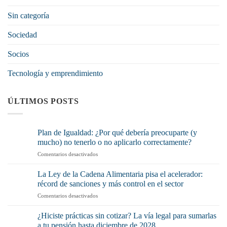
Sin categoría
Sociedad
Socios
Tecnología y emprendimiento
ÚLTIMOS POSTS
Plan de Igualdad: ¿Por qué debería preocuparte (y
mucho) no tenerlo o no aplicarlo correctamente?
en
Comentarios desactivados
Plan
de
La Ley de la Cadena Alimentaria pisa el acelerador:
Igualdad:
récord de sanciones y más control en el sector
¿Por
en
Comentarios desactivados
qué
La
debería
Ley
preocuparte
¿Hiciste prácticas sin cotizar? La vía legal para sumarlas
de
(y
a tu pensión hasta diciembre de 2028