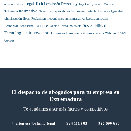
ley
Legal Tech
Legislación Drones
administrativa
Ley Crea y Crece
Materia
normativa
patente
Tributaria
Nuevo concepto abogacía
patentar
Planes de Igualdad
planificación fiscal
Reclamación económico-administrativa
Reestructuración
Sostenibilidad
sanciones
Responsabilidad Penal
Sector Agroalimentario
Tecnología e innovación
Ángel
Tribunales Económico-Administrativos
Webinar
Gómez
El despacho de abogados para tu empresa en
Extremadura
Te ayudamos a ser más fuertes y competitivos
clientes@balamo.legal
924 111 903
927 690 690