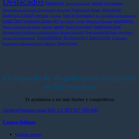
Destacados
Empresa
españa
Extremadura
Empresa Familiar
y
Gallego,
Inteligencia
tu
innovación
Industria de drones
más
nominado
Artificial
pen
Herramientas de Gestión Empresarial
impuestos
Inteligencia Artificial
invención
Junta de Extremadura
control
en
hast
inventar
lca
Legalidad administrativa
ley
normativa
Legal Tech
Legislación Drones
en
la
dic
Ley Crea y Crece
Materia Tributaria
patente
planificación fiscal
el
prestigiosa
de
Nuevo concepto abogacía
patentar
Planes de Igualdad
sanciones
sector
lista
202
Reclamación económico-administrativa
Reestructuración
Responsabilidad Penal
Tecnología e innovación
Sostenibilidad
internacional
Sector Agroalimentario
Tribunales
Ángel Gómez
Best
Económico-Administrativos
Webinar
Lawyers
El despacho de abogados para tu empresa
en Extremadura
Te ayudamos a ser más fuertes y competitivos
clientes@balamo.legal
924 111 903
927 690 690
Conoce Bálamo
Quiénes somos