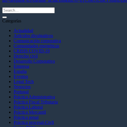
uri=deeplink%3Adetalle_licitacion&idEvl=uTCbKOLtlKYSugs
Categorías
Actualidad
Artículos divulgativos
Comunicación corporativa
Comunidades energéticas
CRISIS COVID-19
Derecho civil
Desarrollo Corporativo
Empresa
España
Eventos
Legal Tech
Negocios
Portugal
Práctica Administrativa
Práctica Fiscal Tributaria
Práctica Laboral
Práctica Mercantil
Práctica penal
Práctica procesal-Civll