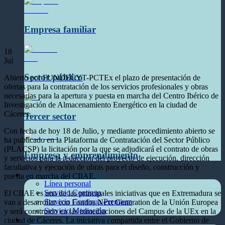
Empresa familiar
18
Jul
Sector público
Abierto por FUNDECYT-PCTEx el plazo de presentación de
ofertas para la contratación de los servicios profesionales y obras
necesarias para la apertura y puesta en marcha del Centro Ibérico de
Investigación de Almacenamiento Energético en la ciudad de
Cáceres.
Tercer sector
Con fecha de hoy 18 de Julio, y mediante procedimiento abierto se
ha publicado en la Plataforma de Contratación del Sector Público
(PLACSP) la licitación por la que se adjudicará el contrato de obras
Empresa y emprendimiento
y servicios para la redacción del proyecto de ejecución, dirección
facultativa y ejecución de obras para el diseño, construcción y
Tu departamento jurídico
puesta en marcha del CIIAE.
Línea personal
Servicio Continua
El CIIAE es una de las principales iniciativas que en Extremadura se
Servicio Continua Premium
van a desarrollar con Fondos Next Generation de la Unión Europea
Servicio Mediación
y será construido en las inmediaciones del Campus de la UEx en la
Empresa y emprendimiento
ciudad de Cáceres. La iniciativa compartida entre el Gobierno de