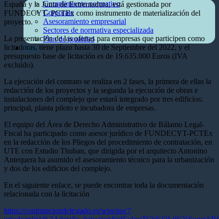
Cumplimiento normativo
España y la Junta de Extremadura, está gestionada por
Corporate
FUNDECYT- PCTEx como instrumento de materialización del
Asesoramiento empresarial
proyecto.
Sectores de normativa especializada
La presentación de las ofertas para empresas que participen como
Plan de igualdad
licitadoras, tiene plazo hasta 30 de Septiembre del 2022, y el
Blog
presupuesto base de licitación es de 19.635.000 Euros (IVA
excluido).
La ejecución del contrato se realiza en 2 fases, la primera de ellas la
redacción de los proyectos y la segunda la ejecución de obras e
instalaciones del complejo que estará integrado por tres edificios:
principal, planta piloto e incubadora de empresas.
El equipo del Área de Derecho Administrativo de Bálamo Legal-
Fiscal ha participado como asesor jurídico de FUNDECYT-PCTEx
en la redacción de los Pliegos del procedimiento de contratación, en
UTE con Estudio Thuban, que dirigida por el arquitecto Antonino
Antequera ha asumido el asesoramiento técnico para la urbanización
y dos de los edificios del complejo.
En el siguiente enlace, se puede encontrar toda la documentación
relacionada con la licitación
https://contrataciondelestado.es/wps/poc?