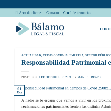
Saltar
Área de clientes
Contacto
Canal de denuncias
al
contenido
CONO
ACTUALIDAD
,
CRISIS COVID-19
,
EMPRESA
,
SECTOR PÚBLIC
Responsabilidad Patrimonial 
POSTED ON
1 DE OCTUBRE DE 2020
BY
MANUEL BEATO
01
Oct
A nadie se le escapa que vamos a vivir en los próxi
reclamaciones patrimoniales
frente a las distintas Admi