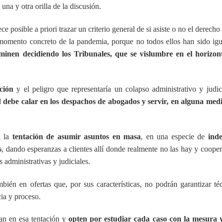
na y otra orilla de la discusión.
posible a priori trazar un criterio general de si asiste o no el derecho 
momento concreto de la pandemia, porque no todos ellos han sido igu
minen decidiendo los Tribunales, que se vislumbre en el horizon
ción
y el peligro que representaría un colapso administrativo y judic
d
debe calar en los despachos de abogados y servir, en alguna med
a la
tentación de asumir asuntos en masa
, en una especie de
ind
s
, dando esperanzas a clientes allí donde realmente no las hay y coope
 administrativas y judiciales.
ién en ofertas que, por sus características, no podrán garantizar té
ia y proceso.
an en esa tentación y
opten por estudiar cada caso con la mesura y