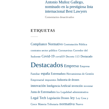
en
hacia
sumarlas
Antonio Muñoz Gallego,
el
la
a
nominado en la prestigiosa lista
sector
regulación
tu
internacional Best Lawyers
normativa
pensión
de
hasta
en
Comentarios desactivados
la
diciembre
Excelencia
Inteligencia
de
y
Artificial
2028
compromiso:
ETIQUETAS
Antonio
Muñoz
Gallego,
Compliance Normativo
Contratación Pública
nominado
en
contratos sector público
Coronavirus
Corredor del
la
Covid-19
Destacado
Sudoeste
covid19
Decreto 113
prestigiosa
Destacados
lista
Empresa
Empresa
internacional
Best
españa
Extremadura
Familiar
Herramientas de Gestión
Lawyers
Industria de drones
Empresarial
impuestos
innovación
Inteligencia Artificial
invención
inventar
Junta de Extremadura
lca
Legalidad administrativa
ley
Legal Tech
Legislación Drones
Ley Crea y
normativa
Crece
Materia Tributaria
Nuevo