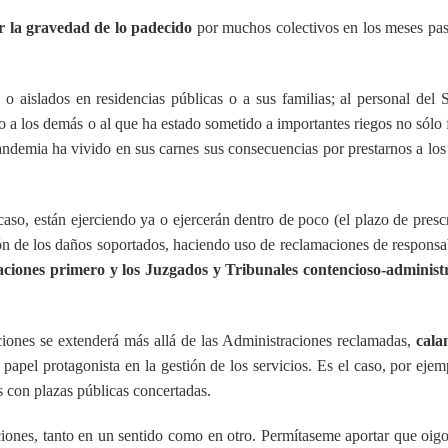
r la gravedad de lo padecido
por muchos colectivos en los meses pa
o aislados en residencias públicas o a sus familias; al personal del 
 a los demás o al que ha estado sometido a importantes riegos no sólo f
andemia ha vivido en sus carnes sus consecuencias por prestarnos a lo
aso, están ejerciendo ya o ejercerán dentro de poco (el plazo de presc
ión de los daños soportados, haciendo uso de reclamaciones de responsa
ciones primero y los Juzgados y Tribunales contencioso-administr
ciones se extenderá más allá de las Administraciones reclamadas,
cala
papel protagonista en la gestión de los servicios. Es el caso, por ejem
s con plazas públicas concertadas.
ciones, tanto en un sentido como en otro. Permítaseme aportar que oig