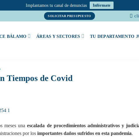
Implantamos tu canal de denuncias
Infórmate
cl
SOLICITAR PRESUPUESTO
CE BÁLAMO
ÁREAS Y SECTORES
TU DEPARTAMENTO J
O
en Tiempos de Covid
mos meses una
escalada de procedimientos administrativos y judici
nistraciones por los
importantes daños sufridos en esta pandemia
.