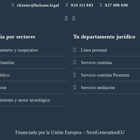
clientes@balamo.legal
924 111 903
927 690 690
ia por sectores
Tu departamento jurídico
entario y cooperativo
Línea personal
familiar
Servicio continúa
úblico
Servicio continúa Premium
ctor
Servicio mediación
miento y sector tecnológico
Financiado por la Unión Europea – NextGenerationEU