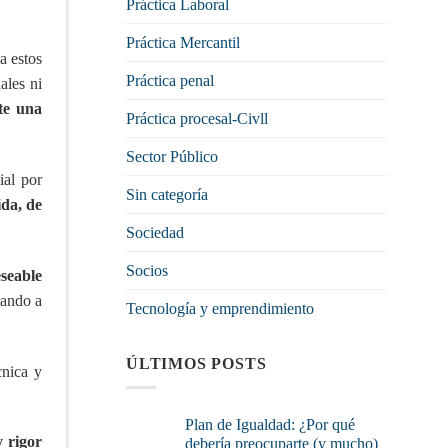
Práctica Laboral
Práctica Mercantil
a estos
Práctica penal
ales ni
te una
Práctica procesal-Civll
Sector Público
ial por
Sin categoría
ida, de
Sociedad
Socios
eseable
rando a
Tecnología y emprendimiento
ÚLTIMOS POSTS
cnica y
Plan de Igualdad: ¿Por qué
 rigor
debería preocuparte (y mucho)