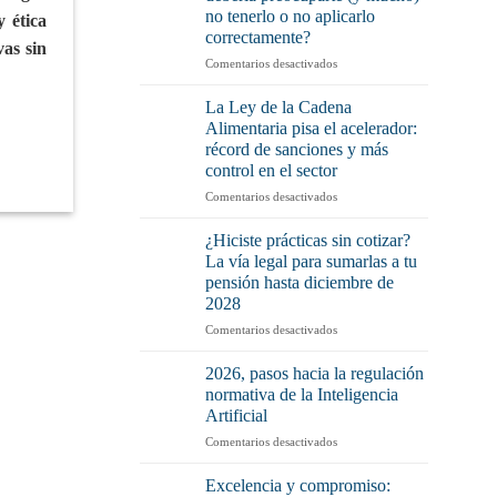
no tenerlo o no aplicarlo
y ética
correctamente?
vas sin
en
Comentarios desactivados
Plan
de
La Ley de la Cadena
Igualdad:
Alimentaria pisa el acelerador:
¿Por
récord de sanciones y más
qué
control en el sector
debería
preocuparte
en
Comentarios desactivados
(y
La
mucho)
Ley
¿Hiciste prácticas sin cotizar?
no
de
La vía legal para sumarlas a tu
tenerlo
la
pensión hasta diciembre de
o
Cadena
2028
no
Alimentaria
aplicarlo
pisa
en
Comentarios desactivados
correctamente?
el
¿Hiciste
acelerador:
prácticas
2026, pasos hacia la regulación
récord
sin
normativa de la Inteligencia
de
cotizar?
Artificial
sanciones
La
y
en
Comentarios desactivados
vía
más
2026,
legal
control
pasos
para
Excelencia y compromiso: