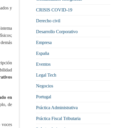
sados y
CRISIS COVID-19
Derecho civil
Sistema
Desarrollo Corporativo
ísicos;
Empresa
s demás
España
ripción
Eventos
bilidad
Legal Tech
ativos
Negocios
Portugal
ndo en
plo, de
Práctica Administrativa
Práctica Fiscal Tributaria
o voces