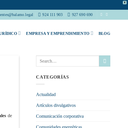
X
ientes@balamo.legal
924 111 903
927 690 690
URÍDICO
EMPRESA Y EMPRENDIMIENTO
BLOG
CATEGORÍAS
Actualidad
Artículos divulgativos
ales
de
Comunicación corporativa
Comunidades energéticas