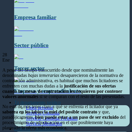
Empresa familiar
Sector público
28
Ene
Tercer sector
A pesar del tiempo transcurrido desde que nominalmente las
denominadas
bajas temerarias
desaparecieron de la normativa de
contratación administrativa, es habitual que muchos licitadores se
enfrenten con muchas dudas a la
justificación de sus ofertas
Empresa y emprendimiento
cuando las mesas de contratación les requieren por contener
valores anormales
si se comparan con el resto de las presentadas.
Tu departamento jurídico
No está de más tener claro a qué se enfrenta el licitador que ya
Línea personal
saborea en los labios la miel del posible contrato
y que,
Servicio Continua
paradójicamente,
bien puede estar a un paso de ser excluido
del
Servicio Continua Premium
procedimiento de adjudicación en el que posiblemente haya
Servicio Mediación
planteado la oferta más económica.
Empresa y emprendimiento