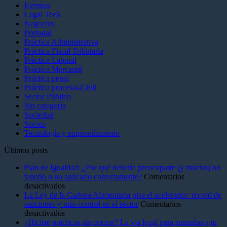
Eventos
Legal Tech
Negocios
Portugal
Práctica Administrativa
Práctica Fiscal Tributaria
Práctica Laboral
Práctica Mercantil
Práctica penal
Práctica procesal-Civll
Sector Público
Sin categoría
Sociedad
Socios
Tecnología y emprendimiento
Últimos posts
Plan de Igualdad: ¿Por qué debería preocuparte (y mucho) no
tenerlo o no aplicarlo correctamente?
Comentarios
en
desactivados
Plan
La Ley de la Cadena Alimentaria pisa el acelerador: récord de
de
sanciones y más control en el sector
Comentarios
Igualdad:
en
desactivados
¿Por
La
¿Hiciste prácticas sin cotizar? La vía legal para sumarlas a tu