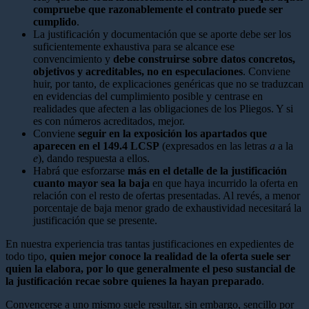
compruebe que razonablemente el contrato puede ser
cumplido
.
La justificación y documentación que se aporte debe ser los
suficientemente exhaustiva para se alcance ese
convencimiento y
debe construirse sobre datos concretos,
objetivos y acreditables, no en especulaciones
. Conviene
huir, por tanto, de explicaciones genéricas que no se traduzcan
en evidencias del cumplimiento posible y centrase en
realidades que afecten a las obligaciones de los Pliegos. Y si
es con números acreditados, mejor.
Conviene
seguir en la exposición los apartados que
aparecen en el 149.4 LCSP
(expresados en las letras
a
a la
e
), dando respuesta a ellos.
Habrá que esforzarse
más en el detalle de la justificación
cuanto mayor s
ea la baja
en que haya incurrido la oferta en
relación con el resto de ofertas presentadas. Al revés, a menor
porcentaje de baja menor grado de exhaustividad necesitará la
justificación que se presente.
En nuestra experiencia tras tantas justificaciones en expedientes de
todo tipo,
quien mejor conoce la realidad de la oferta suele ser
quien la elabora, por lo que generalmente el peso sustancial de
la justificación recae sobre quienes la hayan preparado
.
Convencerse a uno mismo suele resultar, sin embargo, sencillo por