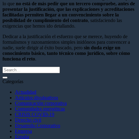
lo que
no está de más pedir que un tercero compruebe, antes de
presentar la justificación, que las explicaciones y acreditaciones
facilitadas permiten llegar a un convencimiento sobre la
posibilidad de cumplimiento del contrato
, satisfaciendo las
exigencias que hemos ido detallando.
Dedicar a la justificación el esfuerzo que se merece, huyendo de
formalismos y razonamientos simples inidóneos para convencer a
nadie, suele dirigir al éxito buscado, pero
sin duda exige un
conocimiento básico, tanto técnico como jurídico, sobre cómo
funciona el reto
.
Categorías
Actualidad
Artículos divulgativos
Comunicación corporativa
Comunidades energéticas
CRISIS COVID-19
Derecho civil
Desarrollo Corporativo
Empresa
España