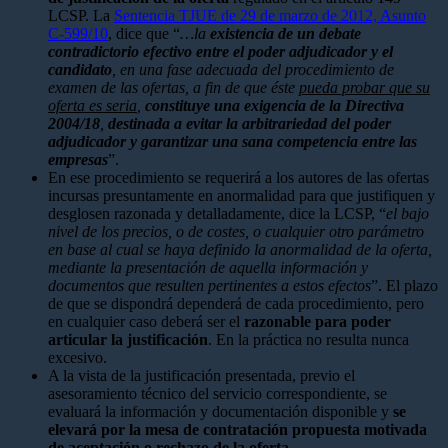
LCSP. La
Sentencia TJUE de 29 de marzo de 2012, Asunto
C-599/10
, dice que “
…la
existencia de un debate
contradictorio efectivo entre el poder adjudicador y el
candidato
, en una fase adecuada del procedimiento de
examen de las ofertas, a fin de que éste
pueda probar que su
oferta es seria
,
constituye una exigencia de la Directiva
2004/18
,
destinada a evitar la arbitrariedad del poder
adjudicador y garantizar una sana competencia entre las
empresas
”.
En ese procedimiento se requerirá a los autores de las ofertas
incursas presuntamente en anormalidad para que justifiquen y
desglosen razonada y detalladamente, dice la LCSP, “
el bajo
nivel de los precios, o de costes, o cualquier otro parámetro
en base al cual se haya definido la anormalidad de la oferta,
mediante la presentación de aquella información y
documentos que resulten pertinentes a estos efectos
”. El plazo
de que se dispondrá dependerá de cada procedimiento, pero
en cualquier caso deberá ser el
razonable para poder
articular la justificación
. En la práctica no resulta nunca
excesivo.
A la vista de la justificación presentada, previo el
asesoramiento técnico del servicio correspondiente, se
evaluará la información y documentación disponible y
se
elevará por la mesa de contratación propuesta motivada
de aceptación o rechazo de la oferta
.