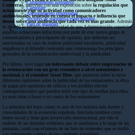
Cumplimiento normativo
Contreras
, intervino con una exposición sobre
la regulación que
Corporate
actualmente rige su actividad como comunicadores
Asesoramiento empresarial
audiovisuales, teniendo en cuenta el impacto e influencia que
Sectores de normativa especializada
tienen sobre una audiencia que cada vez es más grande
. Además
Plan de igualdad
se abordó lo relativo a la necesidad de que Administración supervise
Blog
aquellas actuaciones infractoras por parte de este nuevo grupo de
comunicadores y prescriptores de opinión, que deberían ser
sancionadas en caso de realizar publicidad encubierta, publicidad
engañosa o al difundir contenido que contravenga los principios
generales de la comunicación audiovisual y la publicidad.
Por último, tuvo lugar
un interesante debate entre empresarios de
la restauración con un gran renombre a nivel autonómico y
nacional, y el youtuber Sezar Blue
, que pusieron sobre la mesa
diferentes opiniones sobre la publicidad de los restaurantes, la ética
de pagar por opiniones de críticos y los posibles efectos
contraproducentes que pueden tener este tipo de reseñas para ellos,
ya sean éstas a favor o en contra de los restaurantes.
La industria del buen comer es uno de los motores más fuertes y
consolidados de la economía española, funciona tambien como
motor social y tiene gran proyección internacional, por ello el
análisis de las distintas vertientes que se analizaron a lo largo de las
jornadas, contó con el interés de un foro de asistentes que se rindió
con entusiasmo a temas de tan candente actualidad.