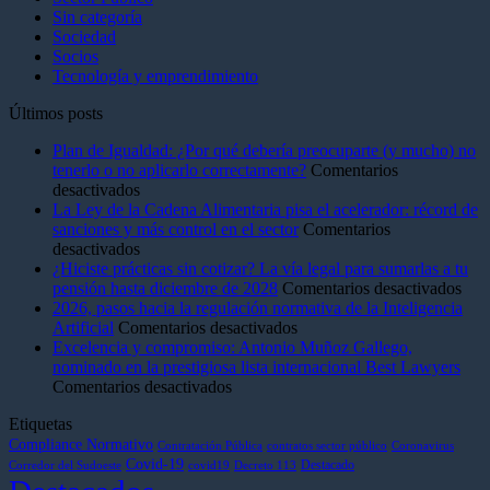
Sin categoría
Sociedad
Socios
Tecnología y emprendimiento
Últimos posts
Plan de Igualdad: ¿Por qué debería preocuparte (y mucho) no
tenerlo o no aplicarlo correctamente?
Comentarios
en
desactivados
Plan
La Ley de la Cadena Alimentaria pisa el acelerador: récord de
de
sanciones y más control en el sector
Comentarios
Igualdad:
en
desactivados
¿Por
La
¿Hiciste prácticas sin cotizar? La vía legal para sumarlas a tu
qué
Ley
en
pensión hasta diciembre de 2028
Comentarios desactivados
debería
de
¿Hic
2026, pasos hacia la regulación normativa de la Inteligencia
preocuparte
la
en
prác
Artificial
Comentarios desactivados
(y
Cadena
2026,
sin
Excelencia y compromiso: Antonio Muñoz Gallego,
mucho)
Alimentaria
pasos
coti
nominado en la prestigiosa lista internacional Best Lawyers
no
pisa
en
hacia
La
Comentarios desactivados
tenerlo
el
Excelencia
la
vía
Etiquetas
o
acelerador:
y
regulación
lega
no
récord
compromiso:
normativa
para
Compliance Normativo
Contratación Pública
contratos sector público
Coronavirus
aplicarlo
de
Antonio
de
sum
Covid-19
Destacado
Corredor del Sudoeste
covid19
Decreto 113
correctamente?
sanciones
Muñoz
la
a