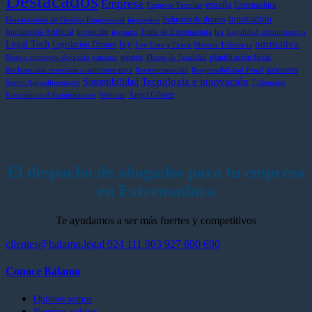
Destacados
Empresa
españa
Extremadura
Empresa Familiar
y
Gallego,
Inteligencia
tu
innovación
Industria de drones
más
nominado
Artificial
pen
Herramientas de Gestión Empresarial
impuestos
Inteligencia Artificial
invención
Junta de Extremadura
control
en
hast
inventar
lca
Legalidad administrativa
ley
normativa
Legal Tech
Legislación Drones
en
la
dic
Ley Crea y Crece
Materia Tributaria
patente
planificación fiscal
el
prestigiosa
de
Nuevo concepto abogacía
patentar
Planes de Igualdad
sanciones
sector
lista
202
Reclamación económico-administrativa
Reestructuración
Responsabilidad Penal
Tecnología e innovación
Sostenibilidad
internacional
Sector Agroalimentario
Tribunales
Ángel Gómez
Best
Económico-Administrativos
Webinar
Lawyers
El despacho de abogados para tu empresa
en Extremadura
Te ayudamos a ser más fuertes y competitivos
clientes@balamo.legal
924 111 903
927 690 690
Conoce Bálamo
Quiénes somos
Nuestros valores