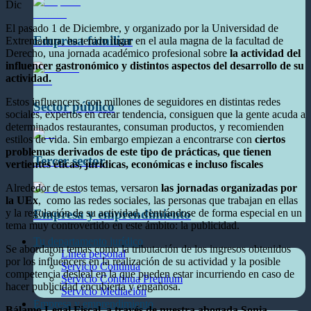
Dic
El pasado 1 de Diciembre, y organizado por la Universidad de
Empresa familiar
Extremadura, ha tenido lugar en el aula magna de la facultad de
Derecho, una jornada académico profesional sobre
la actividad del
influencer gastronómico y distintos aspectos del desarrollo de su
actividad.
Estos influencers, con millones de seguidores en distintas redes
Sector público
sociales, expertos en crear tendencia, consiguen que la gente acuda a
determinados restaurantes, consuman productos, y recomienden
estilos de vida. Sin embargo empiezan a encontrarse con
ciertos
problemas derivados de este tipo de prácticas, que tienen
Tercer sector
vertientes éticas, jurídicas, económicas e incluso fiscales
Alrededor de estos temas, versaron
las jornadas organizadas por
la UEx
, como las redes sociales, las personas que trabajan en ellas
y la regulación de su actividad, centrándose de forma especial en un
Empresa y emprendimiento
tema muy controvertido en este ámbito: la publicidad.
Tu departamento jurídico
Se abordaron temas como la tributación de los ingresos obtenidos
Línea personal
por los influencers en la realización de su actividad y la posible
Servicio Continua
competencia desleal en la que pueden estar incurriendo en caso de
Servicio Continua Premium
hacer publicidad encubierta y engañosa.
Servicio Mediación
Empresa y emprendimiento
Bálamo Legal Fiscal, a través de nuestra abogada Sonia