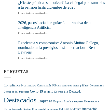
Ley
preocuparte
¿Hiciste prácticas sin cotizar? La vía legal para sumarlas
de
(y
a tu pensión hasta diciembre de 2028
la
mucho)
en
Comentarios desactivados
Cadena
no
¿Hiciste
Alimentaria
tenerlo
prácticas
pisa
2026, pasos hacia la regulación normativa de la
o
sin
el
Inteligencia Artificial
no
cotizar?
acelerador:
aplicarlo
en
Comentarios desactivados
La
récord
correctamente?
2026,
vía
de
pasos
legal
Excelencia y compromiso: Antonio Muñoz Gallego,
sanciones
hacia
para
nominado en la prestigiosa lista internacional Best
y
la
sumarlas
más
Lawyers
regulación
a
control
en
Comentarios desactivados
normativa
tu
en
Excelencia
de
pensión
el
y
la
hasta
sector
compromiso:
Inteligencia
ETIQUETAS
diciembre
Antonio
Artificial
de
Muñoz
2028
Gallego,
Compliance Normativo
Contratación Pública
contratos sector público
Coronavirus
nominado
Covid-19
en
Destacado
Corredor del Sudoeste
covid19
Decreto 113
la
Destacados
prestigiosa
Empresa
españa
Extremadura
Empresa Familiar
lista
internacional
innovación
Industria de drones
Herramientas de Gestión Empresarial
impuestos