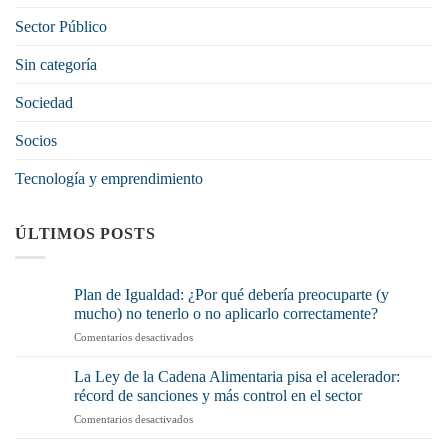
Sector Público
Sin categoría
Sociedad
Socios
Tecnología y emprendimiento
ÚLTIMOS POSTS
Plan de Igualdad: ¿Por qué debería preocuparte (y
mucho) no tenerlo o no aplicarlo correctamente?
en
Comentarios desactivados
Plan
de
La Ley de la Cadena Alimentaria pisa el acelerador:
Igualdad:
récord de sanciones y más control en el sector
¿Por
en
Comentarios desactivados
qué
La
debería