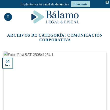
X
Implantamos tu canal de denuncias
Infórmate
Saltar
al
contenido
ARCHIVOS DE CATEGORÍA:
COMUNICACIÓN
CORPORATIVA
05
Nov