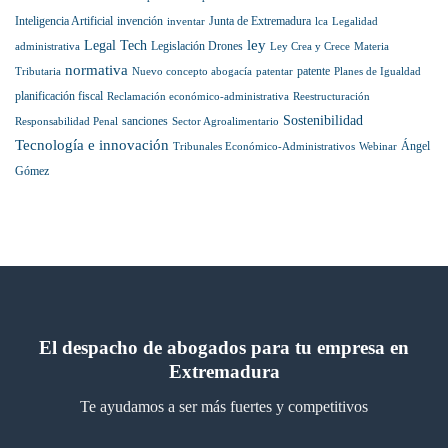
Best
Inteligencia Artificial
invención
Junta de Extremadura
inventar
lca
Legalidad
Lawyers
ley
Legal Tech
Legislación Drones
administrativa
Ley Crea y Crece
Materia
normativa
patente
Tributaria
Nuevo concepto abogacía
patentar
Planes de Igualdad
planificación fiscal
Reclamación económico-administrativa
Reestructuración
Sostenibilidad
sanciones
Responsabilidad Penal
Sector Agroalimentario
Tecnología e innovación
Ángel
Tribunales Económico-Administrativos
Webinar
Gómez
El despacho de abogados para tu empresa en
Extremadura
Te ayudamos a ser más fuertes y competitivos