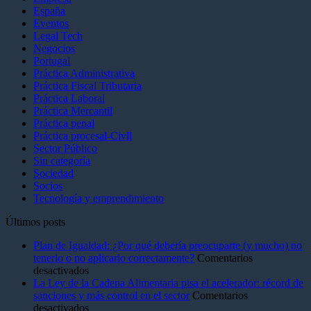
España
Eventos
Legal Tech
Negocios
Portugal
Práctica Administrativa
Práctica Fiscal Tributaria
Práctica Laboral
Práctica Mercantil
Práctica penal
Práctica procesal-Civll
Sector Público
Sin categoría
Sociedad
Socios
Tecnología y emprendimiento
Últimos posts
Plan de Igualdad: ¿Por qué debería preocuparte (y mucho) no
tenerlo o no aplicarlo correctamente?
Comentarios
en
desactivados
Plan
La Ley de la Cadena Alimentaria pisa el acelerador: récord de
de
sanciones y más control en el sector
Comentarios
Igualdad:
en
desactivados