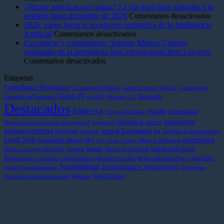
¿Por
La
¿Hiciste prácticas sin cotizar? La vía legal para sumarlas a tu
qué
Ley
en
pensión hasta diciembre de 2028
Comentarios desactivados
debería
de
¿Hic
2026, pasos hacia la regulación normativa de la Inteligencia
preocuparte
la
en
prác
Artificial
Comentarios desactivados
(y
Cadena
2026,
sin
Excelencia y compromiso: Antonio Muñoz Gallego,
mucho)
Alimentaria
pasos
coti
nominado en la prestigiosa lista internacional Best Lawyers
no
pisa
en
hacia
La
Comentarios desactivados
tenerlo
el
Excelencia
la
vía
Etiquetas
o
acelerador:
y
regulación
lega
no
récord
compromiso:
normativa
para
Compliance Normativo
Contratación Pública
contratos sector público
Coronavirus
aplicarlo
de
Antonio
de
sum
Covid-19
Destacado
Corredor del Sudoeste
covid19
Decreto 113
Destacados
correctamente?
sanciones
Muñoz
la
a
Empresa
españa
Extremadura
Empresa Familiar
y
Gallego,
Inteligencia
tu
innovación
Industria de drones
más
nominado
Artificial
pen
Herramientas de Gestión Empresarial
impuestos
Inteligencia Artificial
invención
Junta de Extremadura
control
en
hast
inventar
lca
Legalidad administrativa
ley
normativa
Legal Tech
Legislación Drones
en
la
dic
Ley Crea y Crece
Materia Tributaria
patente
planificación fiscal
el
prestigiosa
de
Nuevo concepto abogacía
patentar
Planes de Igualdad
sanciones
sector
lista
202
Reclamación económico-administrativa
Reestructuración
Responsabilidad Penal
Tecnología e innovación
Sostenibilidad
internacional
Sector Agroalimentario
Tribunales
Ángel Gómez
Best
Económico-Administrativos
Webinar
Lawyers