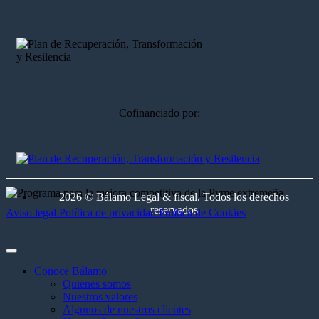
Cofinanciado por:
2026 © Bálamo Legal & fiscal. Todos los derechos
reservados
Aviso legal
Política de privacidad
Política de Cookies
Conoce Bálamo
Quienes somos
Nuestros valores
Algunos de nuestros clientes