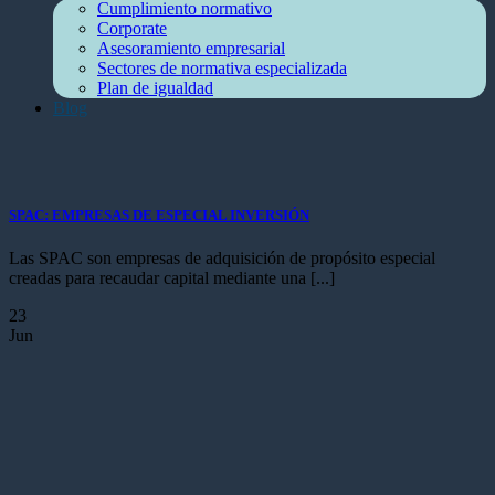
Cumplimiento normativo
Corporate
Asesoramiento empresarial
Sectores de normativa especializada
Plan de igualdad
Blog
SPAC: EMPRESAS DE ESPECIAL INVERSIÓN
Las SPAC son empresas de adquisición de propósito especial
creadas para recaudar capital mediante una [...]
23
Jun