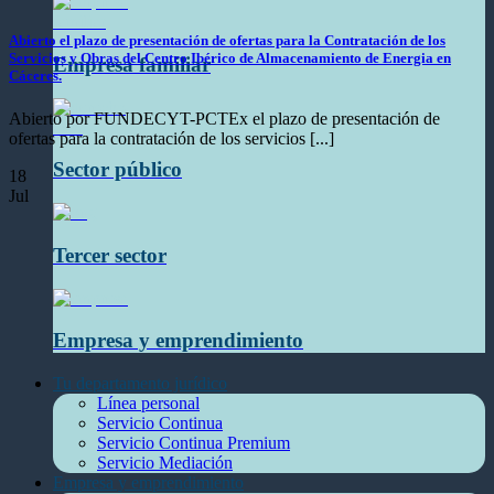
Abierto el plazo de presentación de ofertas para la Contratación de los
Servicios y Obras del Centro Ibérico de Almacenamiento de Energia en
Empresa familiar
Cáceres.
Abierto por FUNDECYT-PCTEx el plazo de presentación de
ofertas para la contratación de los servicios [...]
Sector público
18
Jul
Tercer sector
Empresa y emprendimiento
Tu departamento jurídico
Línea personal
Servicio Continua
Servicio Continua Premium
Servicio Mediación
Empresa y emprendimiento