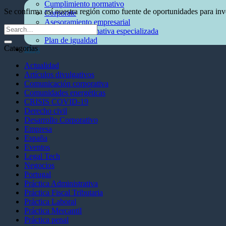
Cumplimiento normativo
Se confirma así nuestra región como fuente de oportunidades para inver
Corporate
Asesoramiento empresarial
Sectores de normativa especializada
Plan de igualdad
Categorías
Blog
Actualidad
Artículos divulgativos
Comunicación corporativa
Comunidades energéticas
CRISIS COVID-19
Derecho civil
Desarrollo Corporativo
Empresa
España
Eventos
Legal Tech
Negocios
Portugal
Práctica Administrativa
Práctica Fiscal Tributaria
Práctica Laboral
Práctica Mercantil
Práctica penal