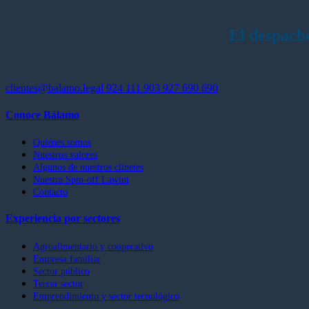
El despach
clientes@balamo.legal
924 111 903
927 690 690
Conoce Bálamo
Quiénes somos
Nuestros valores
Algunos de nuestros clinetes
Nuestra Spin-off Lawint
Contacto
Experiencia por sectores
Agroalimentario y cooperativo
Empresa familiar
Sector público
Tercer sector
Emprendimiento y sector tecnológico