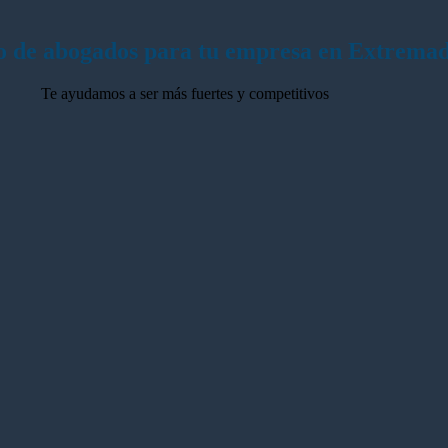
diciembre
control
de
en
2028
el
o de abogados para tu empresa en Extrema
sector
Te ayudamos a ser más fuertes y competitivos