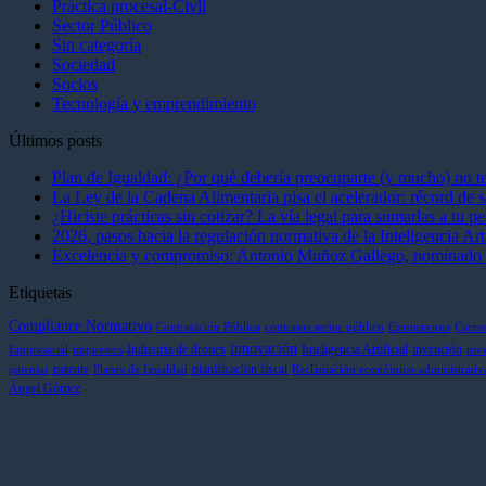
Práctica procesal-Civll
Sector Público
Sin categoría
Sociedad
Socios
Tecnología y emprendimiento
Últimos posts
Plan de Igualdad: ¿Por qué debería preocuparte (y mucho) no te
La Ley de la Cadena Alimentaria pisa el acelerador: récord de s
¿Hiciste prácticas sin cotizar? La vía legal para sumarlas a tu 
2026, pasos hacia la regulación normativa de la Inteligencia Arti
Excelencia y compromiso: Antonio Muñoz Gallego, nominado en 
Etiquetas
Compliance Normativo
Contratación Pública
contratos sector público
Coronavirus
Corre
innovación
Industria de drones
Inteligencia Artificial
invención
Empresarial
impuestos
inv
patente
planificación fiscal
patentar
Planes de Igualdad
Reclamación económico-administrativ
Ángel Gómez