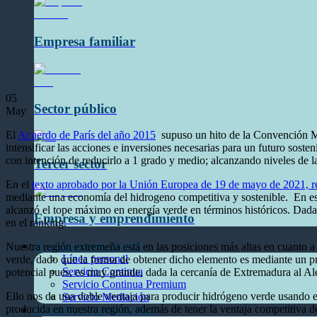
Empresa familiar
05
Sector público
May
El
Acuerdo de París del año 2015
supuso un hito de la Convención Ma
intensificar las acciones e inversiones necesarias para un futuro sost
con intención de reducirlo a 1 grado y medio; alcanzando niveles de la
Tercer sector
En el
texto aprobado por la Unión Europea de 19 de mayo de 2021, res
mediante una economía del hidrogeno competitiva y sostenible. En este
alcanzó el tope máximo en energía verde en términos históricos. Dada 
Empresa y emprendimiento
en el ranking.
Tu departamento jurídico
Nuestra región extremeña está en las posiciones más altas en cuanto a
Línea personal
verde, dado que la forma de obtener dicho elemento es mediante un pr
Servicio Continua
potencial pues, es muy grande, dada la cercanía de Extremadura al A
Servicio Continua Premium
Ello nos da una doble ventaja para producir hidrógeno verde usando exc
Servicio Mediación
producida en nuestra región, además de tener la ventaja competitiva d
Empresa y emprendimiento