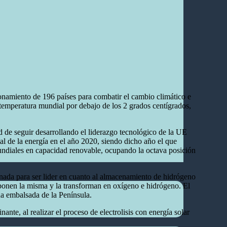
namiento de 196 países para combatir el cambio climático e
a temperatura mundial por debajo de los 2 grados centígrados,
ad de seguir desarrollando el liderazgo tecnológico de la UE
l de la energía en el año 2020, siendo dicho año el que
mundiales en capacidad renovable, ocupando la octava posición
ionada para ser lider en cuanto al almacenamiento de hidrógeno
mponen la misma y la transforman en oxígeno e hidrógeno. El
a embalsada de la Península.
te, al realizar el proceso de electrolisis con energía solar