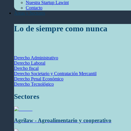
Nuestra Startup Lawint
Contacto
Áreas y Sectores
Lo de siempre como nunca
Derecho Administrativo
Derecho Laboral
Dercho fiscal
Derecho Societario y Contratación Mercantil
Derecho Penal Económico
Derecho Tecnológico
Sectores
Agrilaw - Agroalimentario y cooperativo