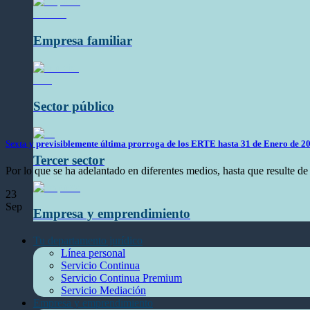
Empresa familiar
Sector público
Sexta y previsiblemente última prorroga de los ERTE hasta 31 de Enero de 2
Tercer sector
Por lo que se ha adelantado en diferentes medios, hasta que resulte de a
23
Sep
Empresa y emprendimiento
Tu departamento jurídico
Línea personal
Servicio Continua
Servicio Continua Premium
Servicio Mediación
Empresa y emprendimiento