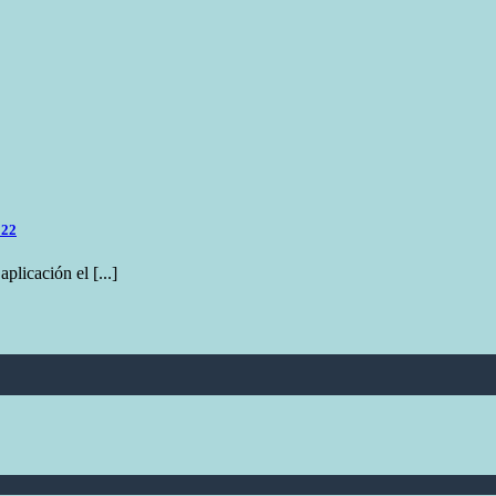
022
plicación el [...]