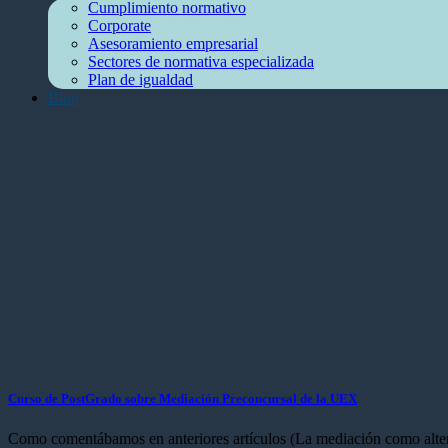
Cumplimiento normativo
Corporate
Asesoramiento empresarial
Sectores de normativa especializada
Plan de igualdad
Blog
Curso de PostGrado sobre Mediación Preconcursal de la UEX
Como comentábamos en anteriores artículos (La mediación como alternat