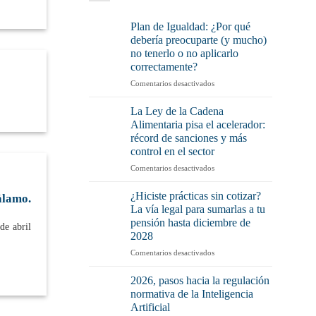
Plan de Igualdad: ¿Por qué
debería preocuparte (y mucho)
no tenerlo o no aplicarlo
correctamente?
en
Comentarios desactivados
Plan
de
La Ley de la Cadena
Igualdad:
Alimentaria pisa el acelerador:
¿Por
récord de sanciones y más
qué
control en el sector
debería
preocuparte
en
Comentarios desactivados
(y
La
mucho)
Ley
¿Hiciste prácticas sin cotizar?
álamo.
no
de
La vía legal para sumarlas a tu
tenerlo
la
pensión hasta diciembre de
de abril
o
Cadena
2028
no
Alimentaria
aplicarlo
pisa
en
Comentarios desactivados
correctamente?
el
¿Hiciste
acelerador:
prácticas
2026, pasos hacia la regulación
récord
sin
normativa de la Inteligencia
de
cotizar?
Artificial
sanciones
La