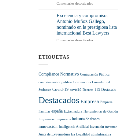
y
en
Comentarios desactivados
vía
más
2026,
legal
control
pasos
para
Excelencia y compromiso:
en
hacia
sumarlas
Antonio Muñoz Gallego,
el
la
a
nominado en la prestigiosa lista
sector
regulación
tu
internacional Best Lawyers
normativa
pensión
de
hasta
en
Comentarios desactivados
la
diciembre
Excelencia
Inteligencia
de
y
Artificial
2028
compromiso:
ETIQUETAS
Antonio
Muñoz
Gallego,
Compliance Normativo
Contratación Pública
nominado
en
contratos sector público
Coronavirus
Corredor del
la
Covid-19
Destacado
Sudoeste
covid19
Decreto 113
prestigiosa
Destacados
lista
Empresa
Empresa
internacional
Best
españa
Extremadura
Familiar
Herramientas de Gestión
Lawyers
Industria de drones
Empresarial
impuestos
innovación
Inteligencia Artificial
invención
inventar
Junta de Extremadura
lca
Legalidad administrativa