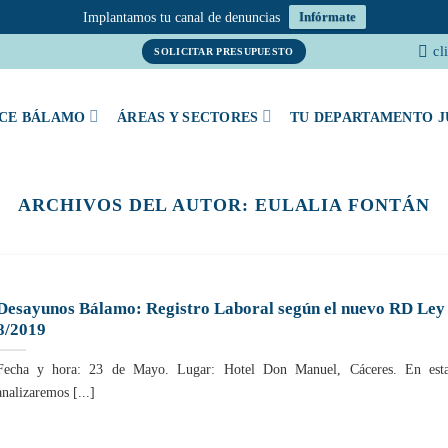
Implantamos tu canal de denuncias
Infórmate
cl
SOLICITAR PRESUPUESTO
CE BÁLAMO
ÁREAS Y SECTORES
TU DEPARTAMENTO J
ARCHIVOS DEL AUTOR:
EULALIA FONTÁN
Desayunos Bálamo: Registro Laboral según el nuevo RD Ley
8/2019
Fecha y hora: 23 de Mayo. Lugar: Hotel Don Manuel, Cáceres. En esta
analizaremos [...]