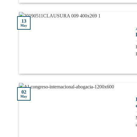
13
May
02
May