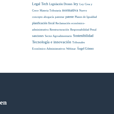
ley
Legal Tech
Legislación Drones
Ley Crea y
normativa
Crece
Materia Tributaria
Nuevo
patente
concepto abogacía
patentar
Planes de Igualdad
planificación fiscal
Reclamación económico-
administrativa
Reestructuración
Responsabilidad Penal
Sostenibilidad
sanciones
Sector Agroalimentario
Tecnología e innovación
Tribunales
Ángel Gómez
Económico-Administrativos
Webinar
 en