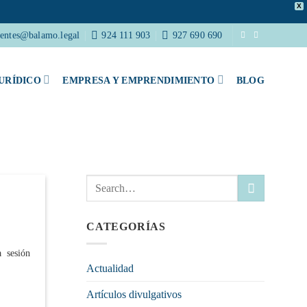
X
ientes@balamo.legal
924 111 903
927 690 690
URÍDICO
EMPRESA Y EMPRENDIMIENTO
BLOG
CATEGORÍAS
 sesión
Actualidad
Artículos divulgativos