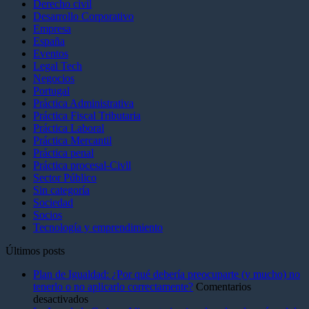
Derecho civil
Desarrollo Corporativo
Empresa
España
Eventos
Legal Tech
Negocios
Portugal
Práctica Administrativa
Práctica Fiscal Tributaria
Práctica Laboral
Práctica Mercantil
Práctica penal
Práctica procesal-Civll
Sector Público
Sin categoría
Sociedad
Socios
Tecnología y emprendimiento
Últimos posts
Plan de Igualdad: ¿Por qué debería preocuparte (y mucho) no
tenerlo o no aplicarlo correctamente?
Comentarios
en
desactivados