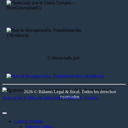
Cofinanciado por:
2026 © Bálamo Legal & fiscal. Todos los derechos
reservados
Aviso legal
Política de privacidad
Política de Cookies
Conoce Bálamo
Quienes somos