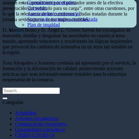
Cumplimiento normativo
asuman estas operaciones por el porteador antes de la efectiva
Corporate
presentación del vehículo para su carga”, entre otras cuestiones, por
Asesoramiento empresarial
lo que la relevancia de las cuestiones y dudas tratadas durante la
Sectores de normativa especializada
jornada se destaparon como imprescindibles.
Plan de igualdad
D. Manuel Beato y D. Ángel L. Gómez fueron los encargados de
Blog
transmitir, detallar y desgranar las novedades en cuanto al tema
tratado, aportando soluciones y resolviendo las lógicas inquietudes
que provocan los cambios de normativa en un tema tan sensible en
la región.
Área Abogados y Asesores continúa así apostando por el servicio, la
formación y la información de calidad, promoviendo acciones
prácticas que sean informativamente rentables para la estructura
empresarial de la comarca.
Categorías
Actualidad
Artículos divulgativos
Comunicación corporativa
Comunidades energéticas
CRISIS COVID-19