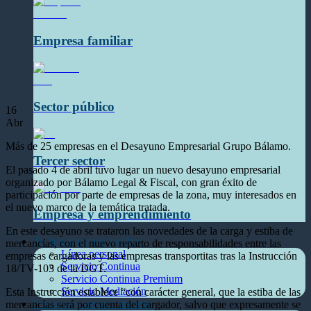
Empresa familiar
Sector público
16
Abr
Más de 25 empresas en el Desayuno Empresarial Grupo Bálamo.
Tercer sector
El pasado 4 de abril tuvo lugar un nuevo desayuno empresarial
organizado por Bálamo Legal & Fiscal, con gran éxito de
participación por parte de empresas de la zona, muy interesados en
el nuevo marco de la temática tratada.
Empresa y emprendimiento
En este desayuno se trataron las novedades de la carga y estiba de
Tu departamento jurídico
mercancías, con el nuevo reparto de responsabilidades entre las
Línea personal
empresas cargadoras y las empresas transportitas tras la Instrucción
Servicio Continua
18/TV-103 de la DGT.
Servicio Continua Premium
Servicio Mediación
Esta Instrucción establece “con carácter general, que la estiba de las
Empresa y emprendimiento
mercancías será por cuenta del cargador, salvo que expresamente se