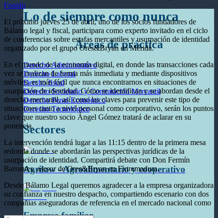
Fontán
Lo de siempre como nunca
El próximo jueves 25 de abril, uno de los socios fundadores de
Bálamo legal y fiscal, participara como experto invitado en el ciclo
de conferencias sobre estafas mercantiles y usurpación de identidad
Áreas de práctica
organizado por el grupo Ores&Bryan en Mérida.
En el mundo de la economía digital, en donde las transacciones cada
Derecho Administrativo
vez se realizan de forma más inmediata y mediante dispositivos
Derecho Laboral
móviles, es más fácil que nunca encontrarnos en situaciones de
Dercho fiscal
usurpación de identidad. Cómo se identifican y se abordan desde el
Derecho Societario y Contratación Mercantil
derecho mercantil, así como las claves para prevenir este tipo de
Derecho Penal Económico
situaciones tanto a nivel personal como corporativo, serán los puntos
Derecho Tecnológico
clave que nuestro socio Ángel Gómez tratará de aclarar en su
ponencia.
Sectores
La intervención tendrá lugar a las 11:15 dentro de la primera mesa
redonda donde se abordarán las perspectivas jurídicas de la
usurpación de identidad. Compartirá debate con Don Fermín
Agrilaw - Agroalimentario y cooperativo
Barrantes, asesor de Ores&Bryan en Extremadura.
Desde Bálamo Legal queremos agradecer a la empresa organizadora
su confianza en nuestro despacho, compartiendo escenario con dos
compañias aseguradoras de referencia en el mercado nacional como
Empresa familiar