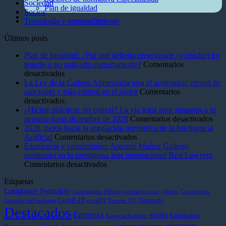
Sociedad
Plan de igualdad
Socios
Blog
Tecnología y emprendimiento
Últimos posts
Plan de Igualdad: ¿Por qué debería preocuparte (y mucho) no
tenerlo o no aplicarlo correctamente?
Comentarios
en
desactivados
Plan
La Ley de la Cadena Alimentaria pisa el acelerador: récord de
de
sanciones y más control en el sector
Comentarios
Igualdad:
en
desactivados
¿Por
La
¿Hiciste prácticas sin cotizar? La vía legal para sumarlas a tu
qué
Ley
en
pensión hasta diciembre de 2028
Comentarios desactivados
debería
de
¿Hic
2026, pasos hacia la regulación normativa de la Inteligencia
preocuparte
la
en
prác
Artificial
Comentarios desactivados
(y
Cadena
2026,
sin
Excelencia y compromiso: Antonio Muñoz Gallego,
mucho)
Alimentaria
pasos
coti
nominado en la prestigiosa lista internacional Best Lawyers
no
pisa
en
hacia
La
Comentarios desactivados
tenerlo
el
Excelencia
la
vía
Etiquetas
o
acelerador:
y
regulación
lega
no
récord
compromiso:
normativa
para
Compliance Normativo
Contratación Pública
contratos sector público
Coronavirus
aplicarlo
de
Antonio
de
sum
Covid-19
Destacado
Corredor del Sudoeste
covid19
Decreto 113
Destacados
correctamente?
sanciones
Muñoz
la
a
Empresa
españa
Extremadura
Empresa Familiar
y
Gallego,
Inteligencia
tu
innovación
Industria de drones