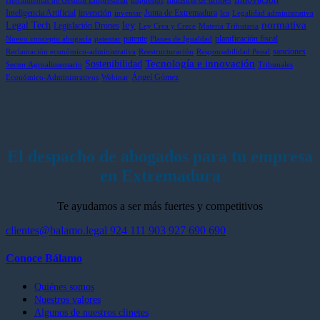
más
nominado
Artificial
pen
Herramientas de Gestión Empresarial
impuestos
Inteligencia Artificial
invención
Junta de Extremadura
control
en
hast
inventar
lca
Legalidad administrativa
ley
normativa
Legal Tech
Legislación Drones
en
la
dic
Ley Crea y Crece
Materia Tributaria
patente
planificación fiscal
el
prestigiosa
de
Nuevo concepto abogacía
patentar
Planes de Igualdad
sanciones
sector
lista
202
Reclamación económico-administrativa
Reestructuración
Responsabilidad Penal
Tecnología e innovación
Sostenibilidad
internacional
Sector Agroalimentario
Tribunales
Ángel Gómez
Best
Económico-Administrativos
Webinar
Lawyers
El despacho de abogados para tu empresa
en Extremadura
Te ayudamos a ser más fuertes y competitivos
clientes@balamo.legal
924 111 903
927 690 690
Conoce Bálamo
Quiénes somos
Nuestros valores
Algunos de nuestros clinetes