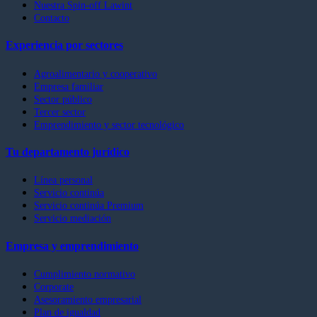
Nuestra Spin-off Lawint
Contacto
Experiencia por sectores
Agroalimentario y cooperativo
Empresa familiar
Sector público
Tercer sector
Emprendimiento y sector tecnológico
Tu departamento jurídico
Línea personal
Servicio continúa
Servicio continúa Premium
Servicio mediación
Empresa y emprendimiento
Cumplimiento normativo
Corporate
Asesoramiento empresarial
Plan de igualdad