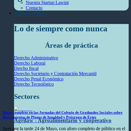
Nuestra Startup Lawint
Contacto
Áreas y Sectores
Lo de siempre como nunca
Áreas de práctica
Derecho Administrativo
Derecho Laboral
Dercho fiscal
Derecho Societario y Contratación Mercantil
Derecho Penal Económico
Derecho Tecnológico
Sectores
Aforo completo en las Jornadas del Colegio de Graduados Sociales sobre
Herramientas de Planes de Igualdad y Prórroga de Ertes
Agrilaw - Agroalimentario y cooperativo
Ayer por la tarde 24 de Mayo, con aforo completo de público en el