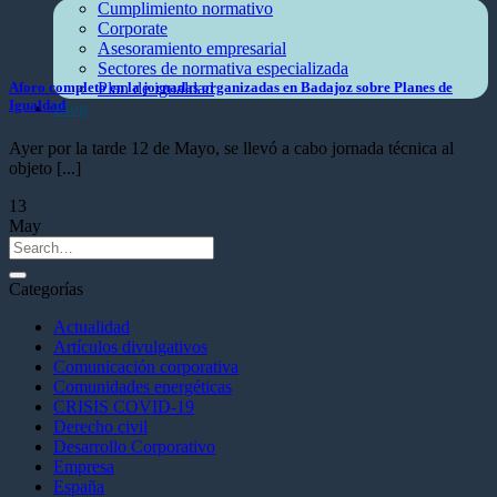
Cumplimiento normativo
Corporate
Asesoramiento empresarial
Sectores de normativa especializada
Aforo completo en la jornadas organizadas en Badajoz sobre Planes de
Plan de igualdad
Igualdad
Blog
Ayer por la tarde 12 de Mayo, se llevó a cabo jornada técnica al
objeto [...]
13
May
Categorías
Actualidad
Artículos divulgativos
Comunicación corporativa
Comunidades energéticas
CRISIS COVID-19
Derecho civil
Desarrollo Corporativo
Empresa
España