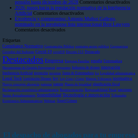
qué
Ley
en
pensión hasta diciembre de 2028
Comentarios desactivados
debería
de
¿Hic
2026, pasos hacia la regulación normativa de la Inteligencia
preocuparte
la
en
prác
Artificial
Comentarios desactivados
(y
Cadena
2026,
sin
Excelencia y compromiso: Antonio Muñoz Gallego,
mucho)
Alimentaria
pasos
coti
nominado en la prestigiosa lista internacional Best Lawyers
no
pisa
en
hacia
La
Comentarios desactivados
tenerlo
el
Excelencia
la
vía
Etiquetas
o
acelerador:
y
regulación
lega
no
récord
compromiso:
normativa
para
Compliance Normativo
Contratación Pública
contratos sector público
Coronavirus
aplicarlo
de
Antonio
de
sum
Covid-19
Destacado
Corredor del Sudoeste
covid19
Decreto 113
Destacados
correctamente?
sanciones
Muñoz
la
a
Empresa
españa
Extremadura
Empresa Familiar
y
Gallego,
Inteligencia
tu
innovación
Industria de drones
más
nominado
Artificial
pen
Herramientas de Gestión Empresarial
impuestos
Inteligencia Artificial
invención
Junta de Extremadura
control
en
hast
inventar
lca
Legalidad administrativa
ley
normativa
Legal Tech
Legislación Drones
en
la
dic
Ley Crea y Crece
Materia Tributaria
patente
planificación fiscal
el
prestigiosa
de
Nuevo concepto abogacía
patentar
Planes de Igualdad
sanciones
sector
lista
202
Reclamación económico-administrativa
Reestructuración
Responsabilidad Penal
Tecnología e innovación
Sostenibilidad
internacional
Sector Agroalimentario
Tribunales
Ángel Gómez
Best
Económico-Administrativos
Webinar
Lawyers
El despacho de abogados para tu empresa