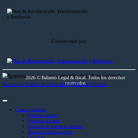
Cofinanciado por:
2026 © Bálamo Legal & fiscal. Todos los derechos
reservados
Aviso legal
Política de privacidad
Política de Cookies
Conoce Bálamo
Quienes somos
Nuestros valores
Algunos de nuestros clientes
Nuestra Startup Lawint
Contacto