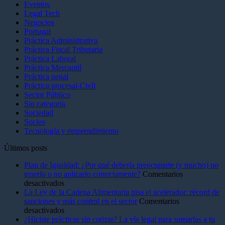
Eventos
Legal Tech
Negocios
Portugal
Práctica Administrativa
Práctica Fiscal Tributaria
Práctica Laboral
Práctica Mercantil
Práctica penal
Práctica procesal-Civll
Sector Público
Sin categoría
Sociedad
Socios
Tecnología y emprendimiento
Últimos posts
Plan de Igualdad: ¿Por qué debería preocuparte (y mucho) no
tenerlo o no aplicarlo correctamente?
Comentarios
en
desactivados
Plan
La Ley de la Cadena Alimentaria pisa el acelerador: récord de
de
sanciones y más control en el sector
Comentarios
Igualdad:
en
desactivados
¿Por
La
¿Hiciste prácticas sin cotizar? La vía legal para sumarlas a tu