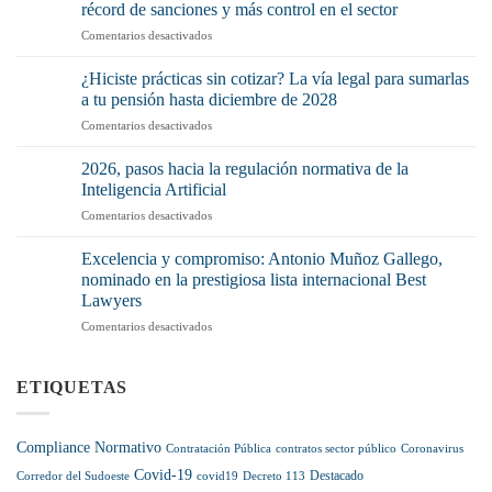
récord de sanciones y más control en el sector
¿Por
en
Comentarios desactivados
qué
La
debería
Ley
preocuparte
¿Hiciste prácticas sin cotizar? La vía legal para sumarlas
de
(y
a tu pensión hasta diciembre de 2028
la
mucho)
en
Comentarios desactivados
Cadena
no
¿Hiciste
Alimentaria
tenerlo
prácticas
pisa
2026, pasos hacia la regulación normativa de la
o
sin
el
Inteligencia Artificial
no
cotizar?
acelerador:
aplicarlo
en
Comentarios desactivados
La
récord
correctamente?
2026,
vía
de
pasos
legal
Excelencia y compromiso: Antonio Muñoz Gallego,
sanciones
hacia
para
nominado en la prestigiosa lista internacional Best
y
la
sumarlas
más
Lawyers
regulación
a
control
en
Comentarios desactivados
normativa
tu
en
Excelencia
de
pensión
el
y
la
hasta
sector
compromiso:
Inteligencia
ETIQUETAS
diciembre
Antonio
Artificial
de
Muñoz
2028
Gallego,
Compliance Normativo
Contratación Pública
contratos sector público
Coronavirus
nominado
Covid-19
en
Destacado
Corredor del Sudoeste
covid19
Decreto 113