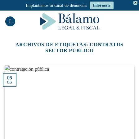
X
Implantamos tu canal de denuncias
Infórmate
Saltar
al
contenido
ARCHIVOS DE ETIQUETAS:
CONTRATOS
SECTOR PÚBLICO
05
Oct