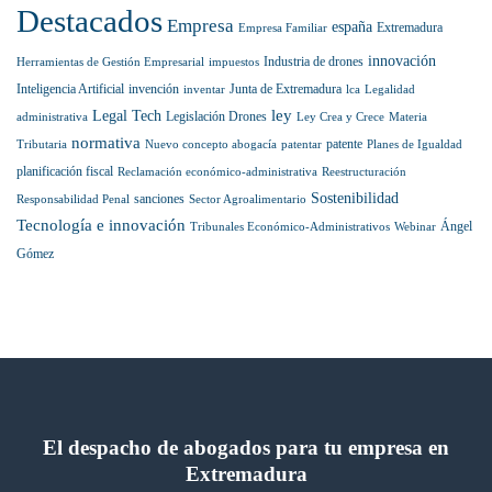
la
Destacados
prestigiosa
Empresa
españa
Extremadura
Empresa Familiar
lista
internacional
innovación
Industria de drones
Herramientas de Gestión Empresarial
impuestos
Best
Inteligencia Artificial
invención
Junta de Extremadura
inventar
lca
Legalidad
Lawyers
ley
Legal Tech
Legislación Drones
administrativa
Ley Crea y Crece
Materia
normativa
patente
Tributaria
Nuevo concepto abogacía
patentar
Planes de Igualdad
planificación fiscal
Reclamación económico-administrativa
Reestructuración
Sostenibilidad
sanciones
Responsabilidad Penal
Sector Agroalimentario
Tecnología e innovación
Ángel
Tribunales Económico-Administrativos
Webinar
Gómez
El despacho de abogados para tu empresa en
Extremadura