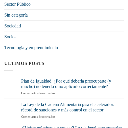
Sector Público
Sin categoría
Sociedad
Socios
Tecnología y emprendimiento
ÚLTIMOS POSTS
Plan de Igualdad: ¿Por qué debería preocuparte (y
mucho) no tenerlo o no aplicarlo correctamente?
en
Comentarios desactivados
Plan
de
La Ley de la Cadena Alimentaria pisa el acelerador:
Igualdad:
récord de sanciones y más control en el sector
¿Por
en
Comentarios desactivados
qué
La
debería
Ley
preocuparte
¿Hiciste prácticas sin cotizar? La vía legal para sumarlas