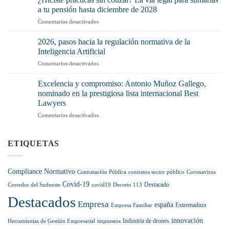
de
(y
a tu pensión hasta diciembre de 2028
la
mucho)
en
Comentarios desactivados
Cadena
no
¿Hiciste
Alimentaria
tenerlo
prácticas
pisa
2026, pasos hacia la regulación normativa de la
o
sin
el
Inteligencia Artificial
no
cotizar?
acelerador:
aplicarlo
en
Comentarios desactivados
La
récord
correctamente?
2026,
vía
de
pasos
legal
Excelencia y compromiso: Antonio Muñoz Gallego,
sanciones
hacia
para
nominado en la prestigiosa lista internacional Best
y
la
sumarlas
más
Lawyers
regulación
a
control
en
Comentarios desactivados
normativa
tu
en
Excelencia
de
pensión
el
y
la
hasta
sector
compromiso:
Inteligencia
ETIQUETAS
diciembre
Antonio
Artificial
de
Muñoz
2028
Gallego,
Compliance Normativo
Contratación Pública
contratos sector público
Coronavirus
nominado
Covid-19
en
Destacado
Corredor del Sudoeste
covid19
Decreto 113
la
Destacados
prestigiosa
Empresa
españa
Extremadura
Empresa Familiar
lista
internacional
innovación
Industria de drones
Herramientas de Gestión Empresarial
impuestos
Best