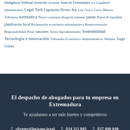
Inteligencia Artificial
invención
Junta de Extremadura
inventar
lca
Legalidad
Lawyers
ley
Legal Tech
Legislación Drones
administrativa
Ley Crea y Crece
Materia
normativa
patente
Tributaria
Nuevo concepto abogacía
patentar
Planes de Igualdad
planificación fiscal
Reclamación económico-administrativa
Reestructuración
Sostenibilidad
sanciones
Responsabilidad Penal
Sector Agroalimentario
Tecnología e innovación
Ángel
Tribunales Económico-Administrativos
Webinar
Gómez
El despacho de abogados para tu empresa en
Extremadura
Te ayudamos a ser más fuertes y competitivos
clientes@balamo.legal
924 111 903
927 690 690