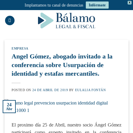
X
Implantamos tu canal de denuncias
Infórmate
Saltar
al
contenido
EMPRESA
Angel Gómez, abogado invitado a la
conferencia sobre Usurpación de
identidad y estafas mercantiles.
POSTED ON
24 DE ABRIL DE 2019
BY
EULALIA FONTÁN
24
Abr
El proximo día 25 de Abril, nuestro socio Ángel Gómez
participará como experto invitado en la conferencia