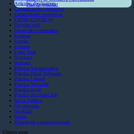
Artículos divulgativos
Plan de igualdad
Comunicación corporativa
Blog
Comunidades energéticas
CRISIS COVID-19
Derecho civil
Desarrollo Corporativo
Empresa
España
Eventos
Legal Tech
Negocios
Portugal
Práctica Administrativa
Práctica Fiscal Tributaria
Práctica Laboral
Práctica Mercantil
Práctica penal
Práctica procesal-Civll
Sector Público
Sin categoría
Sociedad
Socios
Tecnología y emprendimiento
Últimos posts