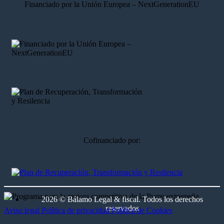
Financiado por la Unión Europea – NextGenerationEU
Cofinanciado por:
2026 © Bálamo Legal & fiscal. Todos los derechos
reservados
Aviso legal
Política de privacidad
Política de Cookies