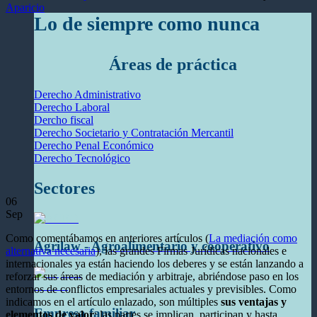
Aparicio
Lo de siempre como nunca
Áreas de práctica
Derecho Administrativo
Derecho Laboral
Dercho fiscal
Derecho Societario y Contratación Mercantil
Derecho Penal Económico
Derecho Tecnológico
Sectores
06
Sep
Como comentábamos en anteriores artículos (
La mediación como
Agrilaw - Agroalimentario y cooperativo
alternativa necesaria
), las grandes Firmas Jurídicas nacionales e
internacionales ya están haciendo los deberes y se están lanzando a
reforzar sus áreas de mediación y arbitraje, abriéndose paso en los
entornos de conflictos empresariales actuales y previsibles. Como
indicamos en el artículo enlazado, son múltiples
sus ventajas y
Empresa familiar
elementos de valor
: las partes se implican, participan y hasta