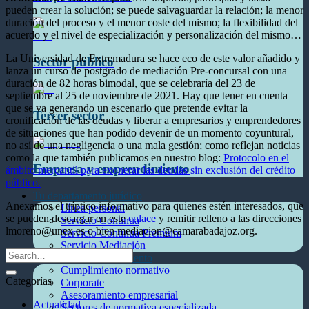
pueden crear la solución; se puede salvaguardar la relación; la menor
duración del proceso y el menor coste del mismo; la flexibilidad del
acuerdo y el nivel de especialización y personalización del mismo…
La Universidad de Extremadura se hace eco de este valor añadido y
Sector público
lanza un curso de postgrado de mediación Pre-concursal con una
duración de 82 horas bimodal, que se celebraría del 23 de
septiembre al 25 de noviembre de 2021. Hay que tener en cuenta
que se va generando un escenario que pretende evitar la
Tercer sector
cronificación de las deudas y liberar a empresarios y emprendedores
de situaciones que han podido devenir de un momento coyuntural,
no así de una negligencia o una mala gestión; como reflejan noticias
como la que también publicamos en nuestro blog:
Protocolo en el
Empresa y emprendimiento
ámbito mercantil para exonerar las deudas sin exclusión del crédito
público.
Tu departamento jurídico
Anexamos el tríptico informativo para quienes estén interesados, que
Línea personal
se pueden descargar en este
enlace
y remitir relleno a las direcciones
Servicio Continua
lmoreno@unex.es o bien mediacion@camarabadajoz.org.
Servicio Continua Premium
Servicio Mediación
Empresa y emprendimiento
Cumplimiento normativo
Categorías
Corporate
Asesoramiento empresarial
Actualidad
Sectores de normativa especializada