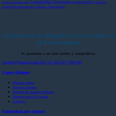
Tecnología e innovación
Sostenibilidad
internacional
Sector Agroalimentario
Tribunales
Ángel Gómez
Best
Económico-Administrativos
Webinar
Lawyers
El despacho de abogados para tu empresa
en Extremadura
Te ayudamos a ser más fuertes y competitivos
clientes@balamo.legal
924 111 903
927 690 690
Conoce Bálamo
Quiénes somos
Nuestros valores
Algunos de nuestros clinetes
Nuestra Spin-off Lawint
Contacto
Experiencia por sectores