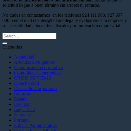
solicitud llegue a buen término sin errores ni retrasos.
No dudes en contactarnos en los teléfonos 924 111 903, 927 697
000 o en el mail clientes@balamo.legal y evaluaremos tu empresa y
su accesibilidad a incentivos fiscales por innovación empresarial.
Categorías
Actualidad
Artículos divulgativos
Comunicación corporativa
Comunidades energéticas
CRISIS COVID-19
Derecho civil
Desarrollo Corporativo
Empresa
España
Eventos
Legal Tech
Negocios
Portugal
Práctica Administrativa
Práctica Fiscal Tributaria