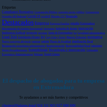
tenerlo
el
Excelencia
la
vía
Etiquetas
o
acelerador:
y
regulación
lega
no
récord
compromiso:
normativa
para
Compliance Normativo
Contratación Pública
contratos sector público
Coronavirus
aplicarlo
de
Antonio
de
sum
Covid-19
Destacado
Corredor del Sudoeste
covid19
Decreto 113
Destacados
correctamente?
sanciones
Muñoz
la
a
Empresa
españa
Extremadura
Empresa Familiar
y
Gallego,
Inteligencia
tu
innovación
Industria de drones
más
nominado
Artificial
pen
Herramientas de Gestión Empresarial
impuestos
Inteligencia Artificial
invención
Junta de Extremadura
control
en
hast
inventar
lca
Legalidad administrativa
ley
normativa
Legal Tech
Legislación Drones
en
la
dic
Ley Crea y Crece
Materia Tributaria
patente
planificación fiscal
el
prestigiosa
de
Nuevo concepto abogacía
patentar
Planes de Igualdad
sanciones
sector
lista
202
Reclamación económico-administrativa
Reestructuración
Responsabilidad Penal
Tecnología e innovación
Sostenibilidad
internacional
Sector Agroalimentario
Tribunales
Ángel Gómez
Best
Económico-Administrativos
Webinar
Lawyers
El despacho de abogados para tu empresa
en Extremadura
Te ayudamos a ser más fuertes y competitivos
clientes@balamo.legal
924 111 903
927 690 690