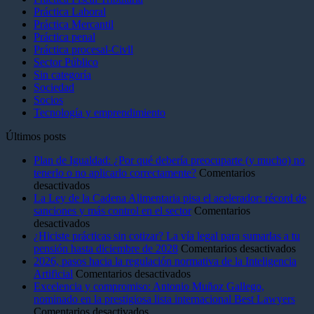
Práctica Laboral
Práctica Mercantil
Práctica penal
Práctica procesal-Civll
Sector Público
Sin categoría
Sociedad
Socios
Tecnología y emprendimiento
Últimos posts
Plan de Igualdad: ¿Por qué debería preocuparte (y mucho) no
tenerlo o no aplicarlo correctamente?
Comentarios
en
desactivados
Plan
La Ley de la Cadena Alimentaria pisa el acelerador: récord de
de
sanciones y más control en el sector
Comentarios
Igualdad:
en
desactivados
¿Por
La
¿Hiciste prácticas sin cotizar? La vía legal para sumarlas a tu
qué
Ley
en
pensión hasta diciembre de 2028
Comentarios desactivados
debería
de
¿Hic
2026, pasos hacia la regulación normativa de la Inteligencia
preocuparte
la
en
prác
Artificial
Comentarios desactivados
(y
Cadena
2026,
sin
Excelencia y compromiso: Antonio Muñoz Gallego,
mucho)
Alimentaria
pasos
coti
nominado en la prestigiosa lista internacional Best Lawyers
no
pisa
en
hacia
La
Comentarios desactivados