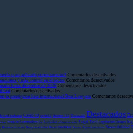
en
nerlo o no aplicarlo correctamente?
Comentarios desactivados
en
Plan
anciones y más control en el sector
Comentarios desactivados
en
La
de
pensión hasta diciembre de 2028
Comentarios desactivados
en
¿Hiciste
Ley
Igualdad
ficial
Comentarios desactivados
2026,
prácticas
de
¿Por
la prestigiosa lista internacional Best Lawyers
Comentarios desactiv
pasos
sin
la
qué
hacia
cotizar?
Cadena
debería
Destacados
la
La
Alimentar
preocupa
Em
Covid-19
Destacado
dor del Sudoeste
covid19
Decreto 113
regulación
vía
pisa
(y
ley
Legal Tech
Junta de Extremadura
Legislación Drones
normativa
legal
el
mucho)
entar
lca
Legalidad administrativa
T
Sostenibilidad
sanciones
de
para
acelerador
no
a
Reestructuración
Responsabilidad Penal
Sector Agroalimentario