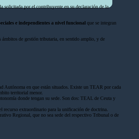
 solicitada por el contribuyente en su declaración de la
peciales e independientes a nivel funcional
que se integran
 ámbitos de gestión tributaria, en sentido amplio, y de
idad Autónoma en que están situados. Existe un TEAR por cada
ito territorial menor.
 Autonomía donde tengan su sede. Son dos: TEAL de Ceuta y
el recurso extraordinario para la unificación de doctrina.
rativo Regional, que no sea sede del respectivo Tribunal o de