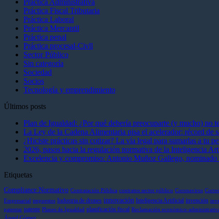
Práctica Administrativa
Práctica Fiscal Tributaria
Práctica Laboral
Práctica Mercantil
Práctica penal
Práctica procesal-Civll
Sector Público
Sin categoría
Sociedad
Socios
Tecnología y emprendimiento
Últimos posts
Plan de Igualdad: ¿Por qué debería preocuparte (y mucho) no te
La Ley de la Cadena Alimentaria pisa el acelerador: récord de s
¿Hiciste prácticas sin cotizar? La vía legal para sumarlas a tu 
2026, pasos hacia la regulación normativa de la Inteligencia Arti
Excelencia y compromiso: Antonio Muñoz Gallego, nominado en 
Etiquetas
Compliance Normativo
Contratación Pública
contratos sector público
Coronavirus
Corre
innovación
Industria de drones
Inteligencia Artificial
invención
Empresarial
impuestos
inv
patente
planificación fiscal
patentar
Planes de Igualdad
Reclamación económico-administrativ
Ángel Gómez