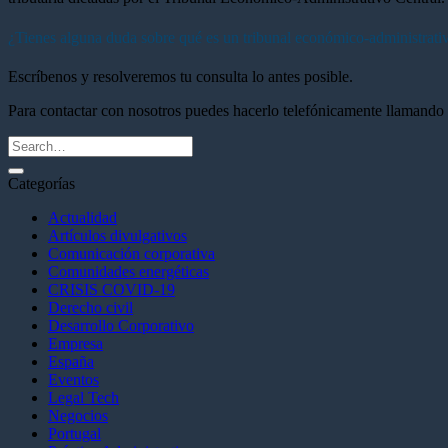
¿Tienes alguna duda sobre qué es un tribunal económico-administrativ
Escríbenos y resolveremos tu consulta lo antes posible.
Para contactar con nosotros puedes hacerlo telefónicamente llamando
Categorías
Actualidad
Artículos divulgativos
Comunicación corporativa
Comunidades energéticas
CRISIS COVID-19
Derecho civil
Desarrollo Corporativo
Empresa
España
Eventos
Legal Tech
Negocios
Portugal