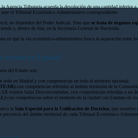
 Agencia Tributaria acuerda la devolución de una cantidad inferior a la
 ante el Tribunal Económico-Administrativo correspondiente.
 decir, no dependen del Poder Judicial. Sino que
se trata de órganos es
cienda y, dentro de ésta, en la Secretaría General de Hacienda.
tra en que la vía económico-administrativa busca la separación entre los
s existen en España?
ria del Estado son:
n sede en Madrid y con competencias en todo el territorio nacional.
 (TEAR)
con competencias referidas al ámbito territorial de la Comun
 existen Salas Desconcentradas, con competencias referidas a un ámb
AL)
con competencias sobre el territorio de la ciudad con Estatuto de
ativo la
Sala Especial para la Unificación de Doctrina
, que resuelve 
de provincia del ámbito territorial de cada Tribunal Económico-Administ