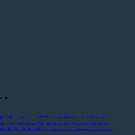
:
en
ados
Excelencia
y
ia
rte
compromiso:
presa
españa
Extremadura
Empresa Familiar
Herramientas de Gestión
Antonio
normativa
Muñoz
Ley Crea y Crece
Materia Tributaria
Nuevo concepto abogacía
ecnología e innovación
:
Gallego,
Tribunales Económico-Administrativos
Webinar