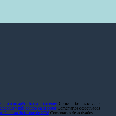
en
nerlo o no aplicarlo correctamente?
Comentarios desactivados
en
Plan
anciones y más control en el sector
Comentarios desactivados
en
La
de
pensión hasta diciembre de 2028
Comentarios desactivados