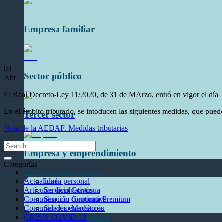
Empresa familiar
04
Sector público
Abr
El Real Decreto-Ley 11/2020, de 31 de MArzo, entró en vigor el día 
En el ámbito tributario, se intoducen las siguientes medidas, que pued
Tercer sector
Nota de la AEDAF. Medidas tributarias
Empresa y emprendimiento
Categorías
Tu departamento jurídico
Actualidad
Línea personal
Artículos divulgativos
Servicio Continua
Comunicación corporativa
Servicio Continua Premium
Comunidades energéticas
Servicio Mediación
CRISIS COVID-19
Empresa y emprendimiento