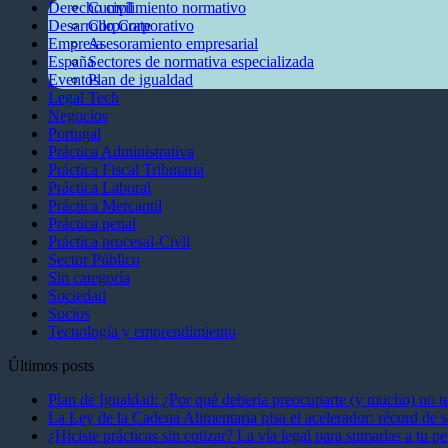
Derecho civil
Cumplimiento normativo
Desarrollo Corporativo
Corporate
Empresa
Asesoramiento empresarial
España
Sectores de normativa especializada
Eventos
Plan de igualdad
Legal Tech
Blog
Negocios
Portugal
Práctica Administrativa
Práctica Fiscal Tributaria
Práctica Laboral
Práctica Mercantil
Práctica penal
Práctica procesal-Civll
Sector Público
Sin categoría
Sociedad
Socios
Tecnología y emprendimiento
Últimos posts
Plan de Igualdad: ¿Por qué debería preocuparte (y mucho) no te
La Ley de la Cadena Alimentaria pisa el acelerador: récord de s
¿Hiciste prácticas sin cotizar? La vía legal para sumarlas a tu 