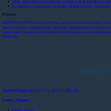
2026, pasos hacia la regulación normativa de la Inteligencia Arti
Excelencia y compromiso: Antonio Muñoz Gallego, nominado en 
Etiquetas
Compliance Normativo
Contratación Pública
contratos sector público
Coronavirus
Corre
innovación
Industria de drones
Inteligencia Artificial
invención
Empresarial
impuestos
inv
patente
planificación fiscal
patentar
Planes de Igualdad
Reclamación económico-administrativ
Ángel Gómez
El despach
clientes@balamo.legal
924 111 903
927 690 690
Conoce Bálamo
Quiénes somos