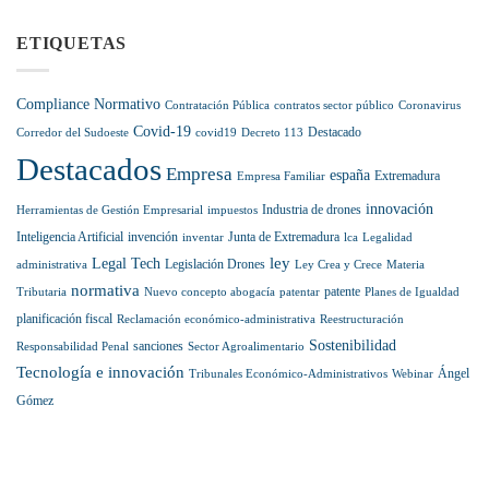
de
pensión
el
y
la
hasta
sector
compromiso:
Inteligencia
ETIQUETAS
diciembre
Antonio
Artificial
de
Muñoz
2028
Gallego,
Compliance Normativo
Contratación Pública
contratos sector público
Coronavirus
nominado
Covid-19
en
Destacado
Corredor del Sudoeste
covid19
Decreto 113
la
Destacados
prestigiosa
Empresa
españa
Extremadura
Empresa Familiar
lista
internacional
innovación
Industria de drones
Herramientas de Gestión Empresarial
impuestos
Best
Inteligencia Artificial
invención
Junta de Extremadura
inventar
lca
Legalidad
Lawyers
ley
Legal Tech
Legislación Drones
administrativa
Ley Crea y Crece
Materia
normativa
patente
Tributaria
Nuevo concepto abogacía
patentar
Planes de Igualdad
planificación fiscal
Reclamación económico-administrativa
Reestructuración
Sostenibilidad
sanciones
Responsabilidad Penal
Sector Agroalimentario
Tecnología e innovación
Ángel
Tribunales Económico-Administrativos
Webinar
Gómez