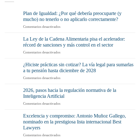
Plan de Igualdad: ¿Por qué debería preocuparte (y
mucho) no tenerlo o no aplicarlo correctamente?
en
Comentarios desactivados
Plan
de
La Ley de la Cadena Alimentaria pisa el acelerador:
Igualdad:
récord de sanciones y más control en el sector
¿Por
en
Comentarios desactivados
qué
La
debería
Ley
preocuparte
¿Hiciste prácticas sin cotizar? La vía legal para sumarlas
de
(y
a tu pensión hasta diciembre de 2028
la
mucho)
en
Comentarios desactivados
Cadena
no
¿Hiciste
Alimentaria
tenerlo
prácticas
pisa
2026, pasos hacia la regulación normativa de la
o
sin
el
Inteligencia Artificial
no
cotizar?
acelerador:
aplicarlo
en
Comentarios desactivados
La
récord
correctamente?
2026,
vía
de
pasos
legal
Excelencia y compromiso: Antonio Muñoz Gallego,
sanciones
hacia
para
nominado en la prestigiosa lista internacional Best
y
la
sumarlas
más
Lawyers
regulación
a
control
en
Comentarios desactivados
normativa
tu
en
Excelencia