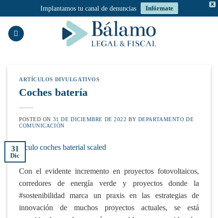
X
Implantamos tu canal de denuncias
Infórmate
Saltar
al
contenido
ARTÍCULOS DIVULGATIVOS
Coches batería
POSTED ON
31 DE DICIEMBRE DE 2022
BY
DEPARTAMENTO DE
COMUNICACIÓN
31
Dic
Con el evidente incremento en proyectos fotovoltaicos,
corredores de energía verde y proyectos donde la
#sostenibilidad marca un praxis en las estrategias de
innovación de muchos proyectos actuales, se está