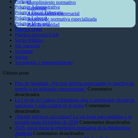
Portugal
Cumplimiento normativo
Práctica Administrativa
Corporate
Práctica Fiscal Tributaria
Asesoramiento empresarial
Práctica Laboral
Sectores de normativa especializada
Práctica Mercantil
Plan de igualdad
Práctica penal
Blog
Práctica procesal-Civll
Sector Público
Sin categoría
Sociedad
Socios
Tecnología y emprendimiento
Últimos posts
Plan de Igualdad: ¿Por qué debería preocuparte (y mucho) no
tenerlo o no aplicarlo correctamente?
Comentarios
en
desactivados
Plan
La Ley de la Cadena Alimentaria pisa el acelerador: récord de
de
sanciones y más control en el sector
Comentarios
Igualdad:
en
desactivados
¿Por
La
¿Hiciste prácticas sin cotizar? La vía legal para sumarlas a tu
qué
Ley
en
pensión hasta diciembre de 2028
Comentarios desactivados
debería
de
¿Hic
2026, pasos hacia la regulación normativa de la Inteligencia
preocuparte
la
en
prác
Artificial
Comentarios desactivados