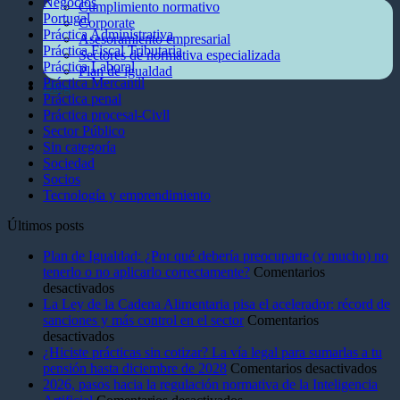
Negocios
Cumplimiento normativo
Portugal
Corporate
Práctica Administrativa
Asesoramiento empresarial
Práctica Fiscal Tributaria
Sectores de normativa especializada
Práctica Laboral
Plan de igualdad
Práctica Mercantil
Blog
Práctica penal
Práctica procesal-Civll
Sector Público
Sin categoría
Sociedad
Socios
Tecnología y emprendimiento
Últimos posts
Plan de Igualdad: ¿Por qué debería preocuparte (y mucho) no
tenerlo o no aplicarlo correctamente?
Comentarios
en
desactivados
Plan
La Ley de la Cadena Alimentaria pisa el acelerador: récord de
de
sanciones y más control en el sector
Comentarios
Igualdad:
en
desactivados
¿Por
La
¿Hiciste prácticas sin cotizar? La vía legal para sumarlas a tu
qué
Ley
en
pensión hasta diciembre de 2028
Comentarios desactivados
debería
de
¿Hic
2026, pasos hacia la regulación normativa de la Inteligencia
preocuparte
la
en
prác