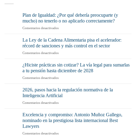
Plan de Igualdad: ¿Por qué debería preocuparte (y
mucho) no tenerlo o no aplicarlo correctamente?
en
Comentarios desactivados
Plan
de
La Ley de la Cadena Alimentaria pisa el acelerador:
Igualdad:
récord de sanciones y más control en el sector
¿Por
en
Comentarios desactivados
qué
La
debería
Ley
preocuparte
¿Hiciste prácticas sin cotizar? La vía legal para sumarlas
de
(y
a tu pensión hasta diciembre de 2028
la
mucho)
en
Comentarios desactivados
Cadena
no
¿Hiciste
Alimentaria
tenerlo
prácticas
pisa
2026, pasos hacia la regulación normativa de la
o
sin
el
Inteligencia Artificial
no
cotizar?
acelerador:
aplicarlo
en
Comentarios desactivados
La
récord
correctamente?
2026,
vía
de
pasos
legal
Excelencia y compromiso: Antonio Muñoz Gallego,
sanciones
hacia
para
nominado en la prestigiosa lista internacional Best
y
la
sumarlas
más
Lawyers
regulación
a
control
en
Comentarios desactivados
normativa
tu
en