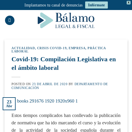
X
Implantamos tu canal de denuncias
Infórmate
Saltar
al
contenido
ACTUALIDAD
,
CRISIS COVID-19
,
EMPRESA
,
PRÁCTICA
LABORAL
Covid-19: Compilación Legislativa en
el ámbito laboral
POSTED ON
23 DE ABRIL DE 2020
BY
DEPARTAMENTO DE
COMUNICACIÓN
23
Abr
Estos tiempos complicados han conllevado la publicación
de normativa que ha ido marcando el curso y la evolución
de la actividad de la sociedad española durante el