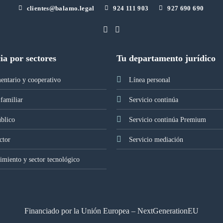
clientes@balamo.legal
924 111 903
927 690 690
ia por sectores
Tu departamento jurídico
entario y cooperativo
Línea personal
familiar
Servicio continúa
úblico
Servicio continúa Premium
ctor
Servicio mediación
miento y sector tecnológico
Financiado por la Unión Europea – NextGenerationEU