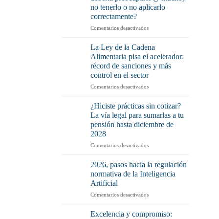
no tenerlo o no aplicarlo
correctamente?
en
Comentarios desactivados
Plan
de
La Ley de la Cadena
Igualdad:
Alimentaria pisa el acelerador:
¿Por
récord de sanciones y más
qué
control en el sector
debería
preocuparte
en
Comentarios desactivados
(y
La
mucho)
Ley
¿Hiciste prácticas sin cotizar?
no
de
La vía legal para sumarlas a tu
tenerlo
la
pensión hasta diciembre de
o
Cadena
2028
no
Alimentaria
aplicarlo
pisa
en
Comentarios desactivados
correctamente?
el
¿Hiciste
acelerador:
prácticas
2026, pasos hacia la regulación
récord
sin
normativa de la Inteligencia
de
cotizar?
Artificial
sanciones
La
y
en
Comentarios desactivados
vía
más
2026,
legal
control
pasos
para
Excelencia y compromiso: