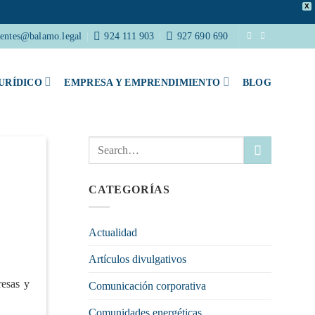
X
ientes@balamo.legal
924 111 903
927 690 690
URÍDICO
EMPRESA Y EMPRENDIMIENTO
BLOG
CATEGORÍAS
Actualidad
Artículos divulgativos
resas y
Comunicación corporativa
Comunidades energéticas