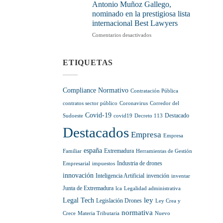
en
hacia
sumarlas
Antonio Muñoz Gallego,
el
la
a
nominado en la prestigiosa lista
sector
regulación
tu
internacional Best Lawyers
normativa
pensión
de
hasta
en
Comentarios desactivados
la
diciembre
Excelencia
Inteligencia
de
y
Artificial
2028
compromiso:
ETIQUETAS
Antonio
Muñoz
Gallego,
Compliance Normativo
Contratación Pública
nominado
en
contratos sector público
Coronavirus
Corredor del
la
Covid-19
Destacado
Sudoeste
covid19
Decreto 113
prestigiosa
Destacados
lista
Empresa
Empresa
internacional
Best
españa
Extremadura
Familiar
Herramientas de Gestión
Lawyers
Industria de drones
Empresarial
impuestos
innovación
Inteligencia Artificial
invención
inventar
Junta de Extremadura
lca
Legalidad administrativa
ley
Legal Tech
Legislación Drones
Ley Crea y
normativa
Crece
Materia Tributaria
Nuevo