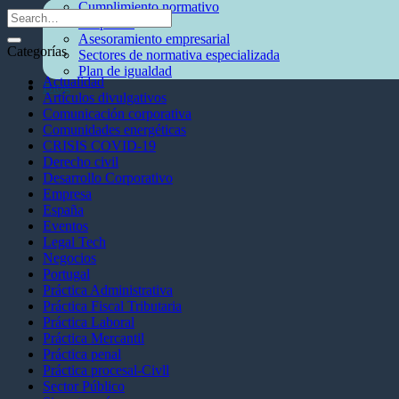
Cumplimiento normativo
Corporate
Asesoramiento empresarial
Categorías
Sectores de normativa especializada
Plan de igualdad
Actualidad
Blog
Artículos divulgativos
Comunicación corporativa
Comunidades energéticas
CRISIS COVID-19
Derecho civil
Desarrollo Corporativo
Empresa
España
Eventos
Legal Tech
Negocios
Portugal
Práctica Administrativa
Práctica Fiscal Tributaria
Práctica Laboral
Práctica Mercantil
Práctica penal
Práctica procesal-Civll
Sector Público