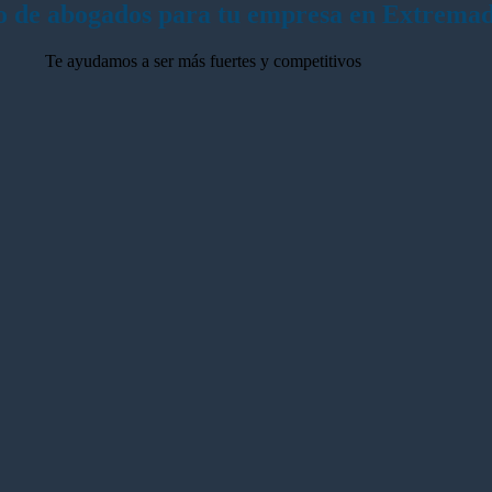
2028
el
o de abogados para tu empresa en Extrema
sector
Te ayudamos a ser más fuertes y competitivos