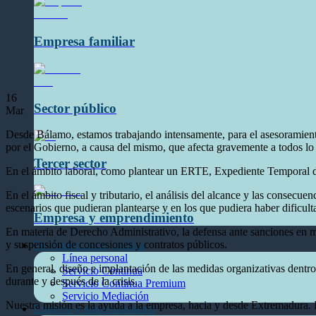
Empresa familiar
16
Sector público
Mar
Desde Bálamo, estamos trabajando intensamente, para el asesoramient
por el Gobierno, a causa del mismo, que afecta gravemente a todos lo 
Tercer sector
En el ámbito laboral, como plantear un ERTE, Expediente Temporal d
En el ámbito fiscal y tributario, el análisis del alcance y las consecu
escenarios que pudieran plantearse y en los que pudiera haber dificulta
Empresa y emprendimiento
En materia de Derecho Administrativo, la defensa ante sanciones en m
y suspensión de concesiones y contratos públicos.
Tu departamento jurídico
Línea personal
En general, diseño e implantación de las medidas organizativas dentro 
Servicio Continua
durante y después de la crisis.
Servicio Continua Premium
Servicio Mediación
Nuestra misión es la ayuda a la empresa, hacia y desde Extremadura. I
Empresa y emprendimiento