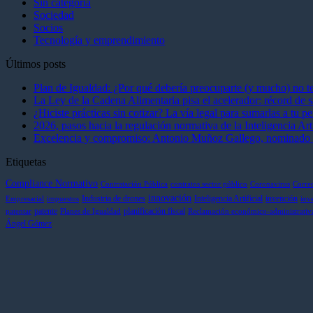
Sin categoría
Sociedad
Socios
Tecnología y emprendimiento
Últimos posts
Plan de Igualdad: ¿Por qué debería preocuparte (y mucho) no te
La Ley de la Cadena Alimentaria pisa el acelerador: récord de s
¿Hiciste prácticas sin cotizar? La vía legal para sumarlas a tu 
2026, pasos hacia la regulación normativa de la Inteligencia Arti
Excelencia y compromiso: Antonio Muñoz Gallego, nominado en 
Etiquetas
Compliance Normativo
Contratación Pública
contratos sector público
Coronavirus
Corre
innovación
Industria de drones
Inteligencia Artificial
invención
Empresarial
impuestos
inv
patente
planificación fiscal
patentar
Planes de Igualdad
Reclamación económico-administrativ
Ángel Gómez