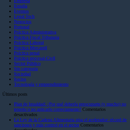
Empresa
España
Eventos
Legal Tech
Negocios
Portugal
Práctica Administrativa
Práctica Fiscal Tributaria
Práctica Laboral
Práctica Mercantil
Práctica penal
Práctica procesal-Civll
Sector Público
Sin categoría
Sociedad
Socios
Tecnología y emprendimiento
Últimos posts
Plan de Igualdad: ¿Por qué debería preocuparte (y mucho) no
tenerlo o no aplicarlo correctamente?
Comentarios
en
desactivados
Plan
La Ley de la Cadena Alimentaria pisa el acelerador: récord de
de
sanciones y más control en el sector
Comentarios
Igualdad:
en