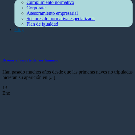
Cumplimiento normativo
Corporate
Asesoramiento empresarial
Sectores de normativa especializada
Plan de igualdad
Blog
Drones al rescate del ser humano
Han pasado muchos años desde que las primeras naves no tripuladas
hicieran su aparición en [...]
13
Ene