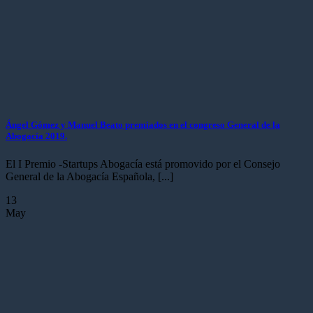
Ángel Gómez y Manuel Beato premiados en el congreso General de la
Abogacía 2019.
El I Premio -Startups Abogacía está promovido por el Consejo
General de la Abogacía Española, [...]
13
May