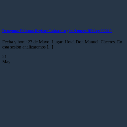
Desayunos Bálamo: Registro Laboral según el nuevo RD Ley 8/2019
Fecha y hora: 23 de Mayo. Lugar: Hotel Don Manuel, Cáceres. En
esta sesión analizaremos [...]
21
May