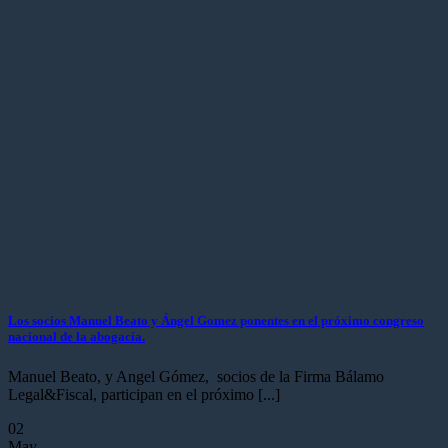
Los socios Manuel Beato y Ángel Gomez ponentes en el próximo congreso
nacional de la abogacía.
Manuel Beato, y Angel Gómez, socios de la Firma Bálamo
Legal&Fiscal, participan en el próximo [...]
02
May