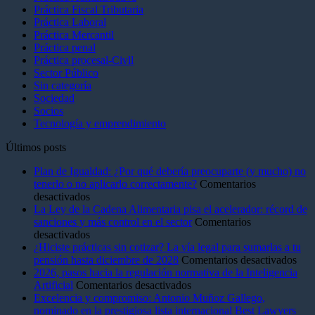
Práctica Fiscal Tributaria
Práctica Laboral
Práctica Mercantil
Práctica penal
Práctica procesal-Civll
Sector Público
Sin categoría
Sociedad
Socios
Tecnología y emprendimiento
Últimos posts
Plan de Igualdad: ¿Por qué debería preocuparte (y mucho) no
tenerlo o no aplicarlo correctamente?
Comentarios
en
desactivados
Plan
La Ley de la Cadena Alimentaria pisa el acelerador: récord de
de
sanciones y más control en el sector
Comentarios
Igualdad:
en
desactivados
¿Por
La
¿Hiciste prácticas sin cotizar? La vía legal para sumarlas a tu
qué
Ley
en
pensión hasta diciembre de 2028
Comentarios desactivados
debería
de
¿Hic
2026, pasos hacia la regulación normativa de la Inteligencia
preocuparte
la
en
prác
Artificial
Comentarios desactivados
(y
Cadena
2026,
sin
Excelencia y compromiso: Antonio Muñoz Gallego,
mucho)
Alimentaria
pasos
coti
nominado en la prestigiosa lista internacional Best Lawyers