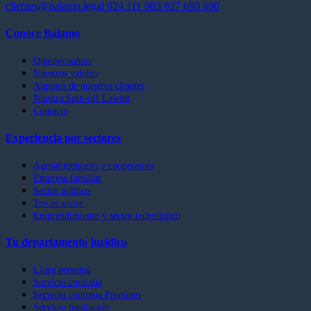
clientes@balamo.legal
924 111 903
927 690 690
Conoce Bálamo
Quiénes somos
Nuestros valores
Algunos de nuestros clinetes
Nuestra Spin-off Lawint
Contacto
Experiencia por sectores
Agroalimentario y cooperativo
Empresa familiar
Sector público
Tercer sector
Emprendimiento y sector tecnológico
Tu departamento jurídico
Línea personal
Servicio continúa
Servicio continúa Premium
Servicio mediación