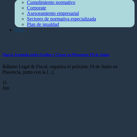
Cumplimiento normativo
Corporate
Asesoramiento empresarial
Sectores de normativa especializada
Plan de igualdad
Blog
Nueva Jornada sobre Estiba y Carga en Plasencia 19 de Junio
Bálamo Legal & Fiscal, organiza el próximo 19 de Junio en
Plasencia, junto con la [...]
11
Jun