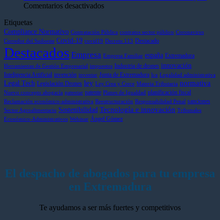
no
pisa
en
hacia
La
Comentarios desactivados
tenerlo
el
Excelencia
la
vía
Etiquetas
o
acelerador:
y
regulación
lega
no
récord
compromiso:
normativa
para
Compliance Normativo
Contratación Pública
contratos sector público
Coronavirus
aplicarlo
de
Antonio
de
sum
Covid-19
Destacado
Corredor del Sudoeste
covid19
Decreto 113
Destacados
correctamente?
sanciones
Muñoz
la
a
Empresa
españa
Extremadura
Empresa Familiar
y
Gallego,
Inteligencia
tu
innovación
Industria de drones
más
nominado
Artificial
pen
Herramientas de Gestión Empresarial
impuestos
Inteligencia Artificial
invención
Junta de Extremadura
control
en
hast
inventar
lca
Legalidad administrativa
ley
normativa
Legal Tech
Legislación Drones
en
la
dic
Ley Crea y Crece
Materia Tributaria
patente
planificación fiscal
el
prestigiosa
de
Nuevo concepto abogacía
patentar
Planes de Igualdad
sanciones
sector
lista
202
Reclamación económico-administrativa
Reestructuración
Responsabilidad Penal
Tecnología e innovación
Sostenibilidad
internacional
Sector Agroalimentario
Tribunales
Ángel Gómez
Best
Económico-Administrativos
Webinar
Lawyers
El despacho de abogados para tu empresa
en Extremadura
Te ayudamos a ser más fuertes y competitivos