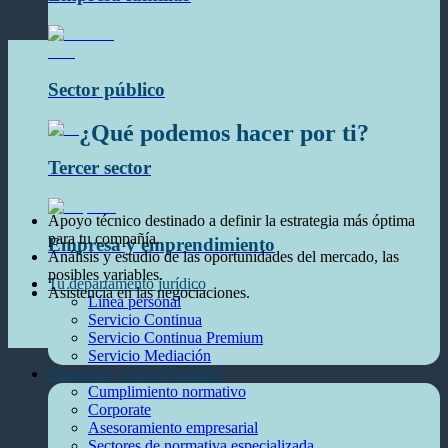
Sector público
¿Qué podemos hacer por ti?
Tercer sector
Apoyo técnico destinado a definir la estrategia más óptima
para tu compañía.
Empresa y emprendimiento
Análisis y estudio de las oportunidades del mercado, las
posibles variables.
Tu departamento jurídico
Asistencia en las negociaciones.
Línea personal
Servicio Continua
Servicio Continua Premium
Servicio Mediación
Empresa y emprendimiento
Cumplimiento normativo
Corporate
Asesoramiento empresarial
Sectores de normativa especializada