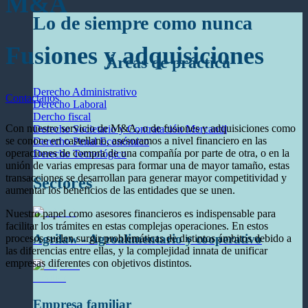
M&A
Lo de siempre como nunca
Fusiones y adquisiciones
Áreas de práctica
Derecho Administrativo
Contactanos
Derecho Laboral
Dercho fiscal
Con nuestro servicio de M&A, o de fusiones y adquisiciones como
Derecho Societario y Contratación Mercantil
se conoce en castellano, asesoramos a nivel financiero en las
Derecho Penal Económico
operaciones de compra de una compañía por parte de otra, o en la
Derecho Tecnológico
unión de varias empresas para formar una de mayor tamaño, estas
transacciones se desarrollan para generar mayor competitividad y
Sectores
aumentar los beneficios de las entidades que se unen.
Nuestro papel como asesores financieros es indispensable para
facilitar los trámites en estas complejas operaciones. En estos
Agrilaw - Agroalimentario y cooperativo
procesos suelen surgir problemáticas de distintos ámbitos debido a
las diferencias entre ellas, y la complejidad innata de unificar
empresas diferentes con objetivos distintos.
Empresa familiar